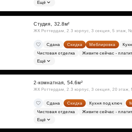
Субсидии
Ещё
Студия,
32.8м²
ЖК Роттердам, 2.3 корпус, 3 секция, 5 этаж, 
Сдана
Скидка
Меблировка
Кухн
Чистовая отделка
Живите сейчас - плати
Ещё
2-комнатная,
54.6м²
ЖК Роттердам, 2.3 корпус, 3 секция, 20 этаж
Сдана
Скидка
Кухня под ключ
М
Чистовая отделка
Живите сейчас - плати
Ещё