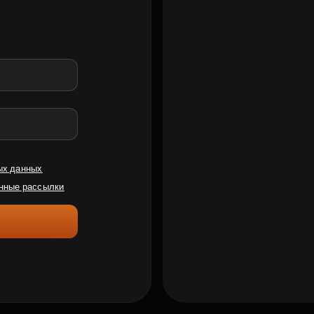
ых данных
нные рассылки