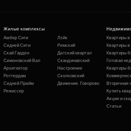
Жилые комплексы
Недвижим
Амбер Сити
Лэйк
Квартиры в
Сидней Сити
Римский
Квартиры в 
Скай Гарден
Датский квартал
Квартиры б
Симоновский Вал
Скандинавский
Готовая не
Архитектор
Настроение
Квартиры б
Роттердам
Сколковский
Коммерчес
Сидней Прайм
Движение. Говорово
Вторичная 
Режиссер
Купить ква
Акции и ски
Статьи