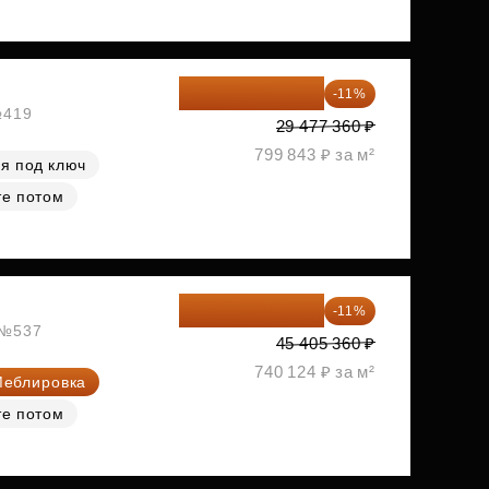
26 234 850 ₽
-11%
№419
29 477 360 ₽
799 843 ₽ за м²
я под ключ
те потом
40 410 770 ₽
-11%
, №537
45 405 360 ₽
740 124 ₽ за м²
еблировка
те потом