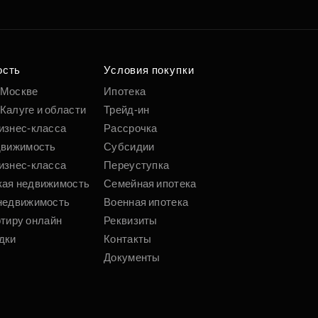
ость
Условия покупки
 Москве
Ипотека
Калуге и области
Трейд-ин
изнес-класса
Рассрочка
движимость
Субсидии
изнес-класса
Переуступка
кая недвижимость
Семейная ипотека
недвижимость
Военная ипотека
ртиру онлайн
Реквизиты
дки
Контакты
Документы