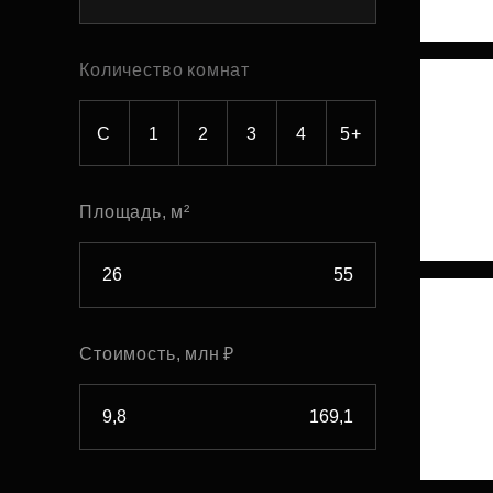
Рефинансирование
Количество комнат
С
1
2
3
4
5+
Площадь, м²
Стоимость, млн ₽