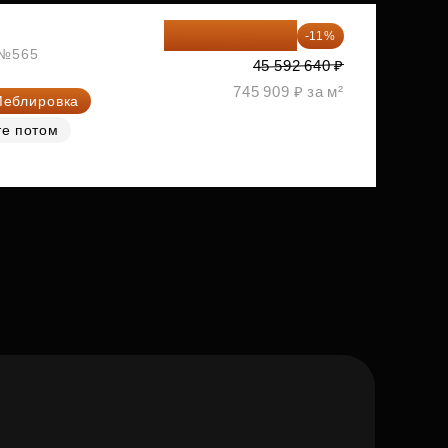
40 577 450 ₽
-11%
, №565
45 592 640 ₽
745 909 ₽ за м²
еблировка
те потом