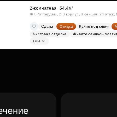
2-комнатная,
54.4м²
ЖК Роттердам, 2.3 корпус, 3 секция, 24 этаж
Сдана
Скидка
Кухня под ключ
М
Чистовая отделка
Живите сейчас - плати
Ещё
ечение