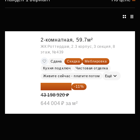
2-комнатная,
59.7м²
ЖК Роттердам, 2.3 корпус, 3 секция, 8
этаж, №439
Сдана
Скидка
Меблировка
Кухня под ключ
Чистовая отделка
Живите сейчас - платите потом
Ещё
38 447 039 ₽
-11%
43 198 920 ₽
644 004 ₽ за м²