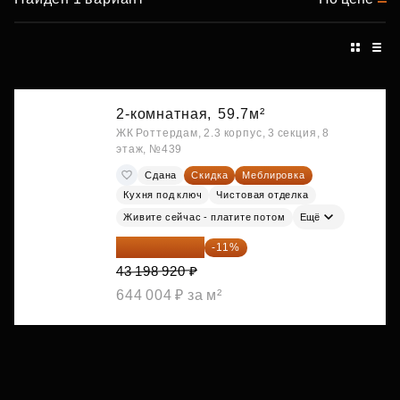
2-комнатная,
59.7м²
ЖК Роттердам, 2.3 корпус, 3 секция, 8
этаж, №439
Сдана
Скидка
Меблировка
Кухня под ключ
Чистовая отделка
Живите сейчас - платите потом
Ещё
38 447 039 ₽
-11%
43 198 920 ₽
644 004 ₽ за м²