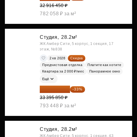
32 916 450 ₽
782 058 ₽ за м²
Студия,
28.2м²
ЖК Амбер Сити, 5 корпус, 1 секция, 17
этаж, №838
2 кв 2028
Скидка
Предчистовая отделка
Платите как хотите
Квартира за 2 000 ₽/мес
Панорамное окно
Ещё
22 375 220 ₽
-33%
33 395 850 ₽
793 448 ₽ за м²
Студия,
28.2м²
ЖК Амбер Сити, 5 корпус, 1 секция, 43