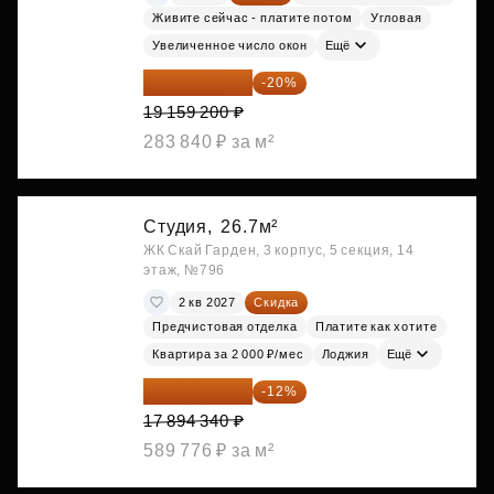
Живите сейчас - платите потом
Угловая
Увеличенное число окон
Ещё
15 327 360 ₽
-20%
19 159 200 ₽
283 840 ₽ за м²
Студия,
26.7м²
ЖК Скай Гарден, 3 корпус, 5 секция, 14
этаж, №796
2 кв 2027
Скидка
Предчистовая отделка
Платите как хотите
Квартира за 2 000 ₽/мес
Лоджия
Ещё
15 747 019 ₽
-12%
17 894 340 ₽
589 776 ₽ за м²