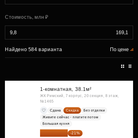
Стоимость, млн ₽
Найдено 584 варианта
По цене
1-комнатная,
38.1м²
ЖК Римский, 7 корпус, 20 секция, 8 этаж,
№1465
Сдана
Скидка
Без отделки
Живите сейчас - платите потом
Большая кухня
9 863 442 ₽
-21%