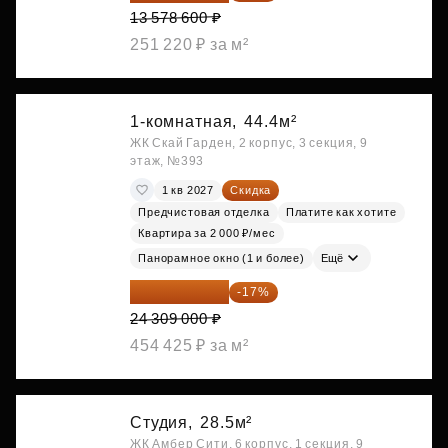
13 578 600 ₽
251 220 ₽ за м²
1-комнатная,
44.4м²
ЖК Скай Гарден, 2 корпус, 3 секция, 9
этаж, №393
1 кв 2027
Скидка
Предчистовая отделка
Платите как хотите
Квартира за 2 000 ₽/мес
Панорамное окно (1 и более)
Ещё
20 176 470 ₽
-17%
24 309 000 ₽
454 425 ₽ за м²
Студия,
28.5м²
ЖК Амбер Сити, 6 корпус, 1 секция, 9