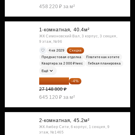
458 220 ₽ за м²
1-комнатная,
40.4м²
ЖК Симоновский Вал, 3 корпус, 3 секция,
9 этаж, №96
4 кв 2029
Скидка
Предчистовая отделка
Платите как хотите
Квартира за 2 000 ₽/мес
Гибкая планировка
Ещё
26 062 848 ₽
-4%
27 148 800 ₽
645 120 ₽ за м²
2-комнатная,
45.2м²
ЖК Амбер Сити, 6 корпус, 1 секция, 9
этаж, №1465