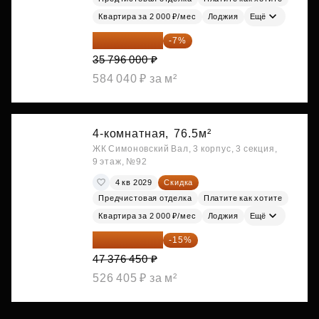
Квартира за 2 000 ₽/мес
Лоджия
Ещё
33 290 280 ₽
-7%
35 796 000 ₽
584 040 ₽ за м²
4-комнатная,
76.5м²
ЖК Симоновский Вал, 3 корпус, 3 секция,
9 этаж, №92
4 кв 2029
Скидка
Предчистовая отделка
Платите как хотите
Квартира за 2 000 ₽/мес
Лоджия
Ещё
40 269 983 ₽
-15%
47 376 450 ₽
526 405 ₽ за м²