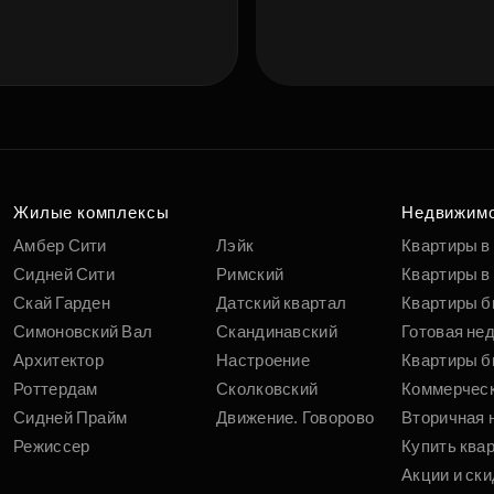
Жилые комплексы
Недвижим
Амбер Сити
Лэйк
Квартиры в
Сидней Сити
Римский
Квартиры в 
Скай Гарден
Датский квартал
Квартиры б
Симоновский Вал
Скандинавский
Готовая не
Архитектор
Настроение
Квартиры б
Роттердам
Сколковский
Коммерчес
Сидней Прайм
Движение. Говорово
Вторичная 
Режиссер
Купить ква
Акции и ски