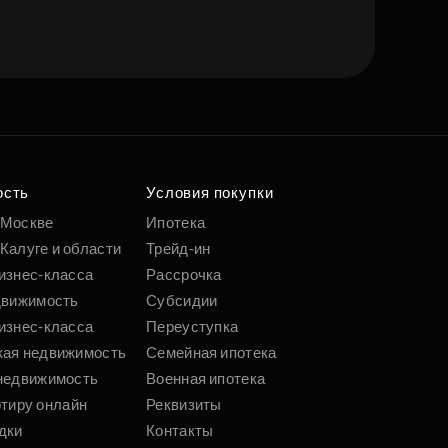
ость
Условия покупки
 Москве
Ипотека
Калуге и области
Трейд-ин
изнес-класса
Рассрочка
движимость
Субсидии
изнес-класса
Переуступка
кая недвижимость
Семейная ипотека
недвижимость
Военная ипотека
ртиру онлайн
Реквизиты
дки
Контакты