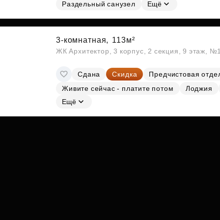
Субсидии
Раздельный санузел
Ещё
3-комнатная,
113м²
ЖК Архитектор, 3 корпус, 2 секция, 9 этаж, №
Сдана
Скидка
Предчистовая отде
Живите сейчас - платите потом
Лоджия
Ещё