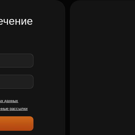
ечение
ых данных
нные рассылки