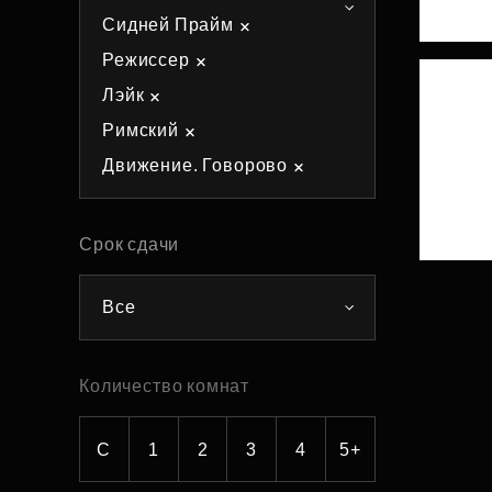
Сидней Прайм
Рефинансирование
Режиссер
Лэйк
Римский
Движение. Говорово
Срок сдачи
Все
Количество комнат
С
1
2
3
4
5+