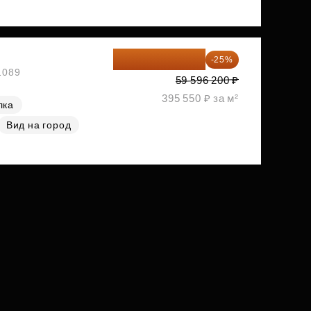
44 697 150 ₽
-25%
1089
59 596 200 ₽
395 550 ₽ за м²
лка
Вид на город