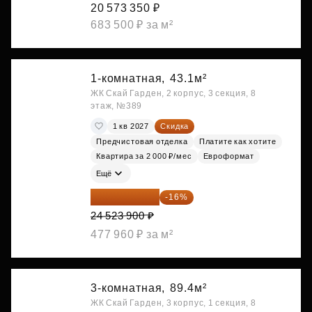
20 573 350 ₽
683 500 ₽ за м²
1-комнатная,
43.1м²
ЖК Скай Гарден, 2 корпус, 3 секция, 8
этаж, №389
1 кв 2027
Скидка
Предчистовая отделка
Платите как хотите
Квартира за 2 000 ₽/мес
Евроформат
Ещё
20 600 076 ₽
-16%
24 523 900 ₽
477 960 ₽ за м²
3-комнатная,
89.4м²
ЖК Скай Гарден, 3 корпус, 1 секция, 8