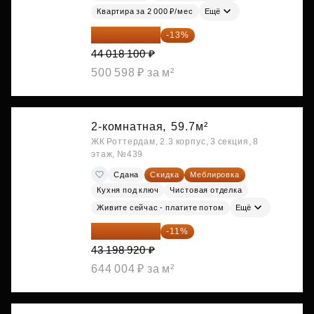
Квартира за 2 000 ₽/мес
Ещё
38 295 747 ₽
-13%
44 018 100 ₽
500 598 ₽ за м²
2-комнатная,
59.7м²
ЖК Роттердам, 2.3 корпус, 3 секция, 8
этаж, №439
Сдана
Скидка
Меблировка
Кухня под ключ
Чистовая отделка
Живите сейчас - платите потом
Ещё
38 447 039 ₽
-11%
43 198 920 ₽
644 004 ₽ за м²