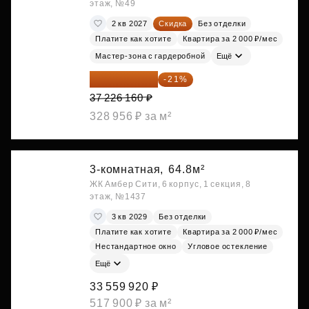
этаж, №49
2 кв 2027
Скидка
Без отделки
Платите как хотите
Квартира за 2 000 ₽/мес
Мастер-зона с гардеробной
Ещё
29 408 666 ₽
-21%
37 226 160 ₽
328 956 ₽ за м²
3-комнатная,
64.8м²
ЖК Амбер Сити, 6 корпус, 1 секция, 8
этаж, №1437
3 кв 2029
Без отделки
Платите как хотите
Квартира за 2 000 ₽/мес
Нестандартное окно
Угловое остекление
Ещё
33 559 920 ₽
517 900 ₽ за м²