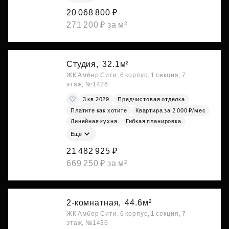
20 068 800 ₽
271 200 ₽ за м²
Студия,
32.1м²
ЖК Амбер Сити, 6 корпус, 1 секция, 7
этаж, №1426
3 кв 2029
Предчистовая отделка
Платите как хотите
Квартира за 2 000 ₽/мес
Линейная кухня
Гибкая планировка
Ещё
21 482 925 ₽
669 250 ₽ за м²
2-комнатная,
44.6м²
ЖК Амбер Сити, 6 корпус, 1 секция, 7
этаж, №1436