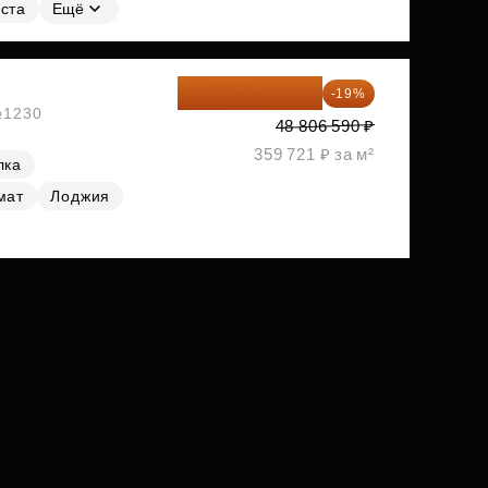
ста
Ещё
39 533 338 ₽
-19%
 №1230
48 806 590 ₽
359 721 ₽ за м²
лка
мат
Лоджия