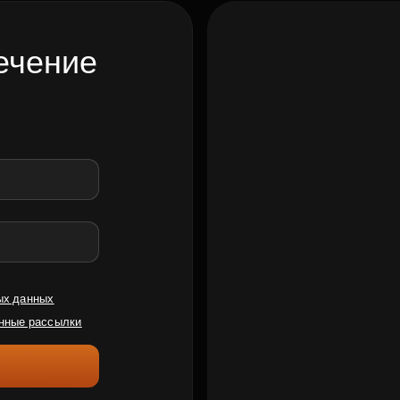
ечение
ых данных
нные рассылки