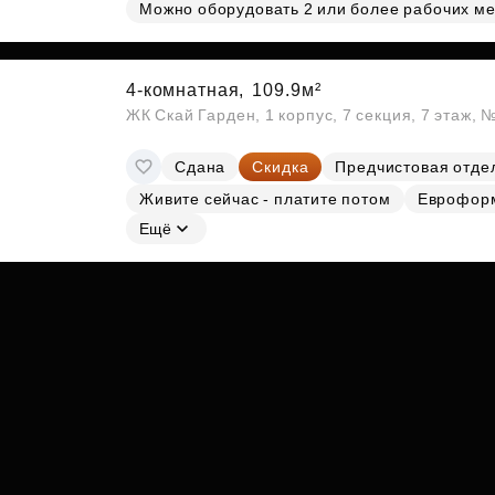
Субсидии
Можно оборудовать 2 или более рабочих ме
4-комнатная,
109.9м²
ЖК Скай Гарден, 1 корпус, 7 секция, 7 этаж,
Сдана
Скидка
Предчистовая отде
Живите сейчас - платите потом
Еврофор
Ещё