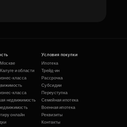
ость
Условия покупки
 Москве
Ипотека
Калуге и области
Трейд-ин
изнес-класса
Рассрочка
движимость
Субсидии
изнес-класса
Переуступка
кая недвижимость
Семейная ипотека
недвижимость
Военная ипотека
ртиру онлайн
Реквизиты
дки
Контакты