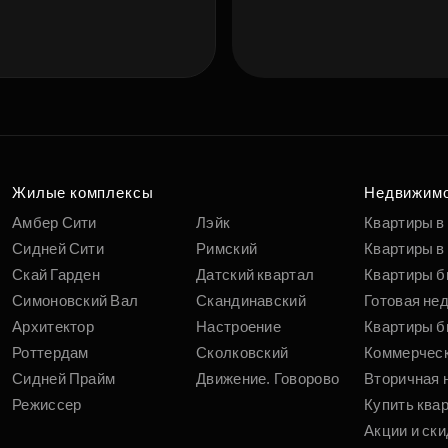
Жилые комплексы
Недвижим
Амбер Сити
Лэйк
Квартиры в
Сидней Сити
Римский
Квартиры в 
Скай Гарден
Датский квартал
Квартиры б
Симоновский Вал
Скандинавский
Готовая не
Архитектор
Настроение
Квартиры б
Роттердам
Сколковский
Коммерчес
Сидней Прайм
Движение. Говорово
Вторичная 
Режиссер
Купить ква
Акции и ски