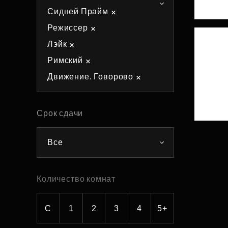
Сидней Прайм
Рефинансирование
Режиссер
Лэйк
Римский
Движение. Говорово
Срок сдачи
Все
Количество комнат
С
1
2
3
4
5+