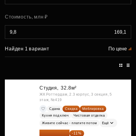
Стоимость, млн ₽
Найден 1 вариант
По цене
Студия,
32.8м²
ЖК Роттердам, 2.3 корпус, 3 секция, 5
этаж, №419
Сдана
Скидка
Меблировка
Кухня под ключ
Чистовая отделка
Живите сейчас - платите потом
Ещё
26 234 850 ₽
-11%