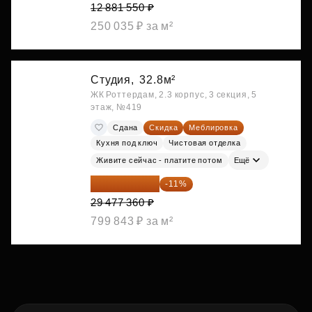
12 881 550 ₽
250 035 ₽ за м²
Студия,
32.8м²
ЖК Роттердам, 2.3 корпус, 3 секция, 5
этаж, №419
Сдана
Скидка
Меблировка
Кухня под ключ
Чистовая отделка
Живите сейчас - платите потом
Ещё
26 234 850 ₽
-11%
29 477 360 ₽
799 843 ₽ за м²