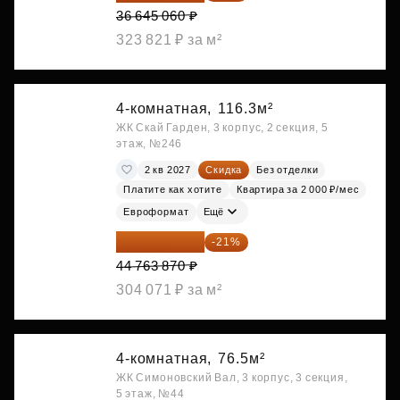
36 645 060 ₽
323 821 ₽ за м²
4-комнатная,
116.3м²
ЖК Скай Гарден, 3 корпус, 2 секция, 5
этаж, №246
2 кв 2027
Скидка
Без отделки
Платите как хотите
Квартира за 2 000 ₽/мес
Евроформат
Ещё
35 363 457 ₽
-21%
44 763 870 ₽
304 071 ₽ за м²
4-комнатная,
76.5м²
ЖК Симоновский Вал, 3 корпус, 3 секция,
5 этаж, №44