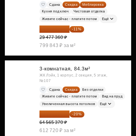
Сдана
Скидка
Меблировка
Кухня под ключ
Чистовая отделка
Живите сейчас - платите потом
Ещё
26 234 850 ₽
-11%
29 477 360 ₽
799 843 ₽ за м²
3-комнатная,
84.3м²
ЖК Лэйк, 1 корпус, 2 секция, 5 этаж,
№107
Сдана
Скидка
Без отделки
Живите сейчас - платите потом
Вид на пруд
Увеличенная высота потолков
Ещё
51 652 296 ₽
-20%
64 565 370 ₽
612 720 ₽ за м²