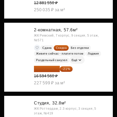
12 881 550 ₽
250 035 ₽ за м²
2-комнатная,
57.6м²
ЖК Римский, 7 корпус, 9 секция, 5 этаж,
№571
Сдана
Скидка
Без отделки
Живите сейчас - платите потом
Лоджия
Раздельный санузел
Ещё
13 109 702 ₽
-21%
16 594 560 ₽
227 599 ₽ за м²
Студия,
32.8м²
ЖК Роттердам, 2.3 корпус, 3 секция, 5
этаж, №419