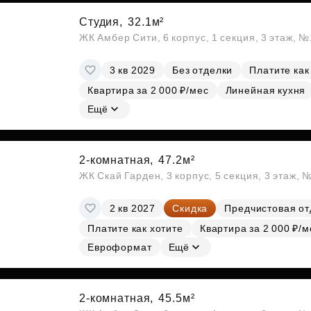
Студия,
32.1м²
ЖК Амбер Сити, 6 корпус, 1 секция, 3 этаж, 
3 кв 2029
Без отделки
Платите как
Квартира за 2 000 ₽/мес
Линейная кухня
Ещё
2-комнатная,
47.2м²
ЖК Скай Гарден, 3 корпус, 5 секция, 3 этаж, 
2 кв 2027
Скидка
Предчистовая от
Платите как хотите
Квартира за 2 000 ₽/м
Евроформат
Ещё
2-комнатная,
45.5м²