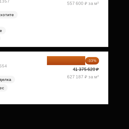
№1357
557 600 ₽ за м²
 хотите
е
27 721 665 ₽
-33%
№654
41 375 620 ₽
627 187 ₽ за м²
делка
ес