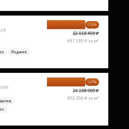
19 156 052 ₽
-13%
№14
22 018 450 ₽
457 185 ₽ за м²
ес
Лоджия
20 084 340 ₽
-17%
№345
24 198 000 ₽
452 350 ₽ за м²
делка
ес