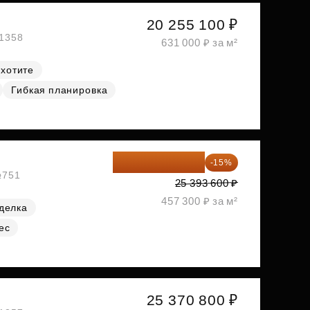
20 255 100 ₽
№1358
631 000 ₽ за м²
 хотите
Гибкая планировка
21 584 560 ₽
-15%
№751
25 393 600 ₽
457 300 ₽ за м²
делка
ес
25 370 800 ₽