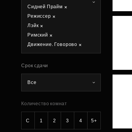
Сидней Прайм
Рефинансирование
Режиссер
Лэйк
Римский
Движение. Говорово
Срок сдачи
Все
Количество комнат
С
1
2
3
4
5+