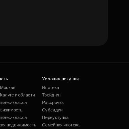
ость
Условия покупки
 Москве
Ипотека
Калуге и области
Трейд-ин
изнес-класса
Рассрочка
движимость
Субсидии
изнес-класса
Переуступка
кая недвижимость
Семейная ипотека