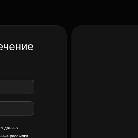
ечение
ых данных
нные рассылки