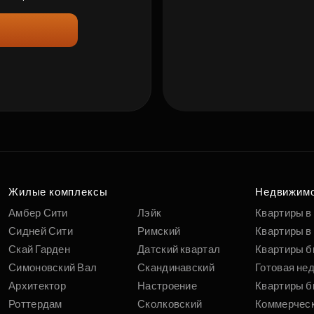
Жилые комплексы
Недвижим
Амбер Сити
Лэйк
Квартиры в
Сидней Сити
Римский
Квартиры в 
Скай Гарден
Датский квартал
Квартиры б
Симоновский Вал
Скандинавский
Готовая не
Архитектор
Настроение
Квартиры б
Роттердам
Сколковский
Коммерчес