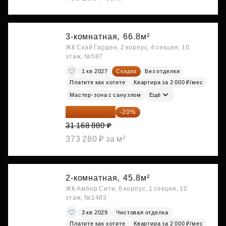
3-комнатная,
66.8м²
ЖК Скай Гарден, 2 корпус, 4 секция, 10
этаж, №587
1 кв 2027
Скидка
Без отделки
Платите как хотите
Квартира за 2 000 ₽/мес
Мастер-зона с санузлом
Ещё
24 935 104 ₽
-20%
31 168 880 ₽
373 280 ₽ за м²
2-комнатная,
45.8м²
ЖК Амбер Сити, 6 корпус, 1 секция, 10
этаж, №1483
3 кв 2029
Чистовая отделка
Платите как хотите
Квартира за 2 000 ₽/мес