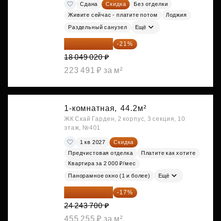
Сдана
Скидка
Без отделки
Живите сейчас - платите потом
Лоджия
Раздельный санузел
Ещё
14 258 726 ₽
-21%
18 049 020 ₽
223 491 ₽ за м²
1-комнатная,
44.2м²
ЖК Скай Гарден, 2 корпус, 3 секция, 10
этаж, №401
1 кв 2027
Скидка
Предчистовая отделка
Платите как хотите
Квартира за 2 000 ₽/мес
Панорамное окно (1 и более)
Ещё
20 122 271 ₽
-17%
24 243 700 ₽
455 255 ₽ за м²