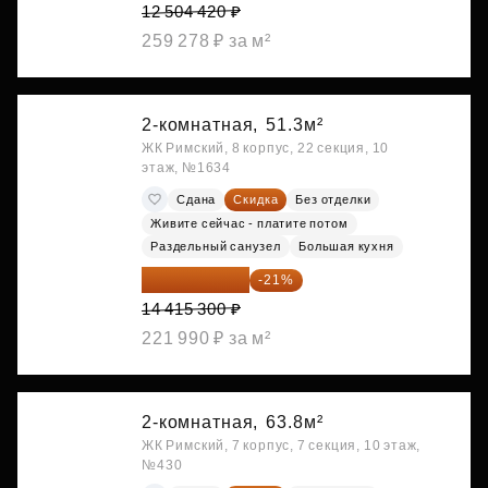
12 504 420 ₽
259 278 ₽ за м²
2-комнатная,
51.3м²
ЖК Римский, 8 корпус, 22 секция, 10
этаж, №1634
Сдана
Скидка
Без отделки
Живите сейчас - платите потом
Раздельный санузел
Большая кухня
11 388 087 ₽
-21%
14 415 300 ₽
221 990 ₽ за м²
2-комнатная,
63.8м²
ЖК Римский, 7 корпус, 7 секция, 10 этаж,
№430