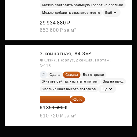
Можно поставить большую кровать в спальне
Можно добавить спальное место
Ещё
29 934 880 ₽
653 600 ₽ за м²
3-комнатная,
84.3м²
ЖК Лэйк, 1 корпус, 2 секция, 10 этаж,
№118
Сдана
Скидка
Без отделки
Живите сейчас - платите потом
Вид на пруд
Увеличенная высота потолков
Ещё
51 483 696 ₽
-20%
64 354 620 ₽
610 720 ₽ за м²