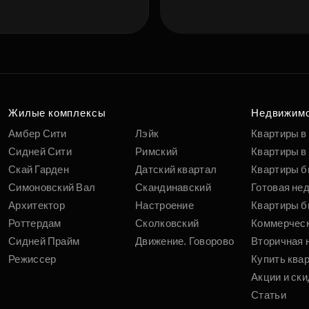
Жилые комплексы
Недвижим
Амбер Сити
Лэйк
Квартиры в
Сидней Сити
Римский
Квартиры в 
Скай Гарден
Датский квартал
Квартиры б
Симоновский Вал
Скандинавский
Готовая не
Архитектор
Настроение
Квартиры б
Роттердам
Сколковский
Коммерчес
Сидней Прайм
Движение. Говорово
Вторичная 
Режиссер
Купить ква
Акции и ски
Статьи