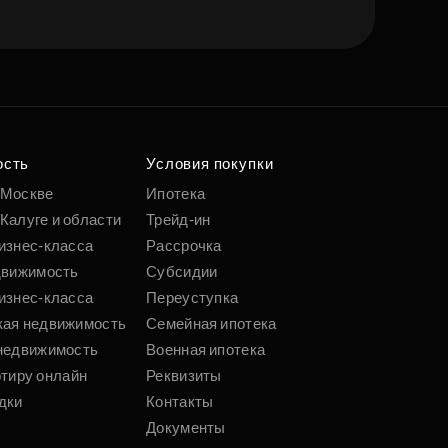
ость
Условия покупки
 Москве
Ипотека
Калуге и области
Трейд-ин
изнес-класса
Рассрочка
движимость
Субсидии
изнес-класса
Переуступка
кая недвижимость
Семейная ипотека
недвижимость
Военная ипотека
ртиру онлайн
Реквизиты
дки
Контакты
Документы