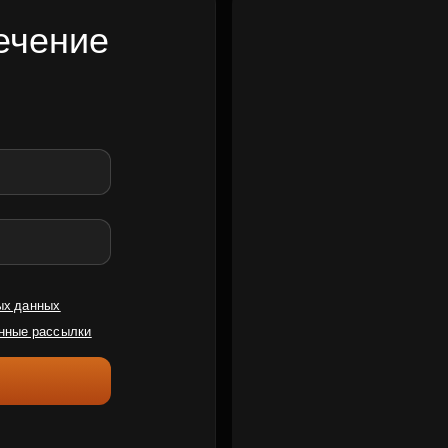
ечение
ых данных
нные рассылки