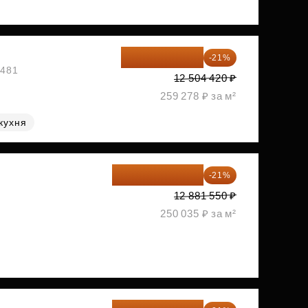
9 878 492 ₽
-21%
1481
12 504 420 ₽
259 278 ₽ за м²
кухня
10 176 425 ₽
-21%
2
12 881 550 ₽
250 035 ₽ за м²