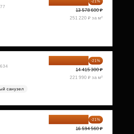
10 727 094 ₽
-21%
477
13 578 600 ₽
251 220 ₽ за м²
11 388 087 ₽
-21%
1634
14 415 300 ₽
221 990 ₽ за м²
ый санузел
13 109 702 ₽
-21%
1
16 594 560 ₽