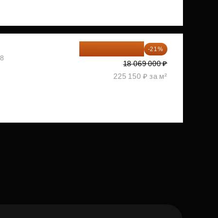
14 274 510 ₽
-21%
08
18 069 000 ₽
225 150 ₽ за м²