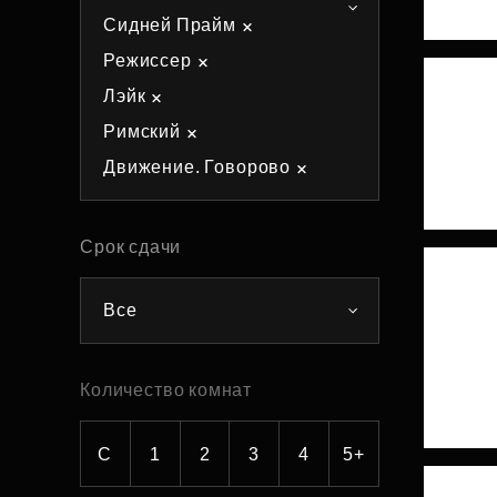
Сидней Прайм
Рефинансирование
Режиссер
Лэйк
Римский
Движение. Говорово
Срок сдачи
Все
Количество комнат
С
1
2
3
4
5+