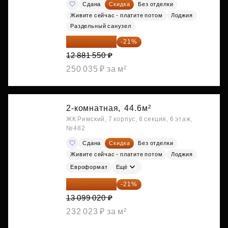
Сдана
Скидка
Без отделки
Живите сейчас - платите потом
Лоджия
Раздельный санузел
10 176 425 ₽
-21%
12 881 550 ₽
250 035 ₽ за м²
2-комнатная,
44.6м²
ЖК Римский, 7 корпус, 8 секция, 6 этаж,
№482
Сдана
Скидка
Без отделки
Живите сейчас - платите потом
Лоджия
Евроформат
Ещё
10 348 226 ₽
-21%
13 099 020 ₽
232 023 ₽ за м²