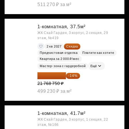
511 270 ₽ за м²
1-комнатная,
37.5м²
ЖК Скай Гарден, 3 корпус, 2 секция, 29
этаж, №419
2 кв 2027
Скидка
Предчистовая отделка
Платите как хотите
Квартира за 2 000 ₽/мес
Мастер-зона с гардеробной
Ещё
18 721 125 ₽
-14%
21 768 750 ₽
499 230 ₽ за м²
1-комнатная,
41.7м²
ЖК Скай Гарден, 3 корпус, 1 секция, 22
этаж, №166