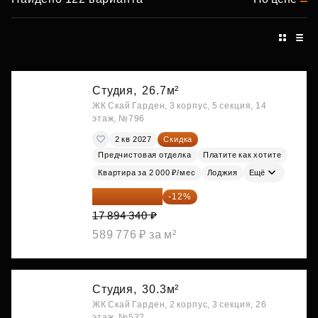
Студия,
26.7м²
ЖК Скай Гарден, 3 корпус, 5 секция, 14
этаж, №796
2 кв 2027
Скидка
Предчистовая отделка
Платите как хотите
Квартира за 2 000 ₽/мес
Лоджия
Ещё
15 747 019 ₽
-12%
17 894 340 ₽
589 776 ₽ за м²
Студия,
30.3м²
ЖК Скай Гарден, 2 корпус, 3 секция, 26
этаж, №532