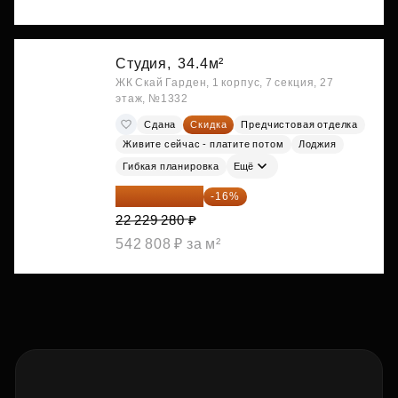
Студия,
34.4м²
ЖК Скай Гарден, 1 корпус, 7 секция, 27
этаж, №1332
Сдана
Скидка
Предчистовая отделка
Живите сейчас - платите потом
Лоджия
Гибкая планировка
Ещё
18 672 595 ₽
-16%
22 229 280 ₽
542 808 ₽ за м²