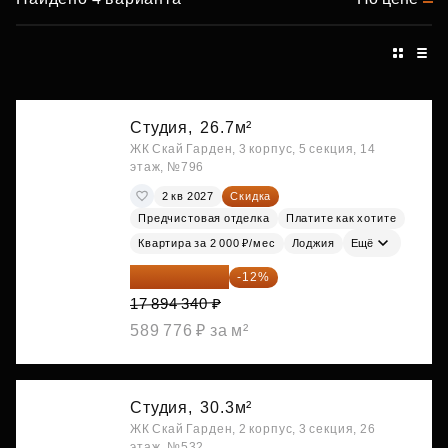
Студия,
26.7м²
ЖК Скай Гарден, 3 корпус, 5 секция, 14
этаж, №796
2 кв 2027
Скидка
Предчистовая отделка
Платите как хотите
Квартира за 2 000 ₽/мес
Лоджия
Ещё
15 747 019 ₽
-12%
17 894 340 ₽
589 776 ₽ за м²
Студия,
30.3м²
ЖК Скай Гарден, 2 корпус, 3 секция, 26
этаж, №532