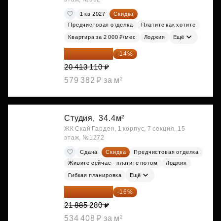
1 кв 2027
Скидка
Предчистовая отделка
Платите как хотите
Квартира за 2 000 ₽/мес
Лоджия
Ещё
17 555 275 ₽
-14%
20 413 110 ₽
579 382 ₽ за м²
Студия,
34.4м²
ЖК Скай Гарден, 1 корпус, 7 секция, 15
этаж, №1272
Сдана
Скидка
Предчистовая отделка
Живите сейчас - платите потом
Лоджия
Гибкая планировка
Ещё
18 383 635 ₽
-16%
21 885 280 ₽
534 408 ₽ за м²