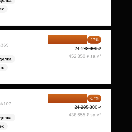
делка
ес
20 084 340 ₽
-17%
№369
24 198 000 ₽
452 350 ₽ за м²
делка
ес
20 090 399 ₽
-17%
, №107
24 205 300 ₽
438 655 ₽ за м²
делка
ес