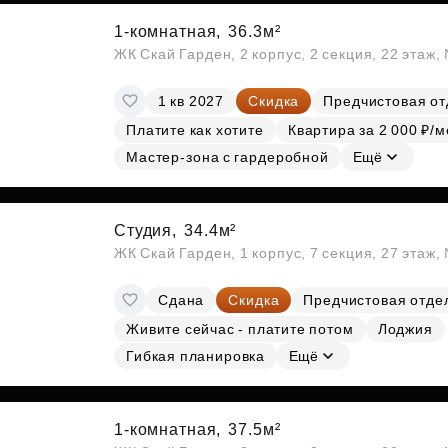
1-комнатная,
36.3м²
ЖК Скай Гарден, 2 корпус, 2 секция, 22 этаж
1 кв 2027
Скидка
Предчистовая от
Платите как хотите
Квартира за 2 000 ₽/м
Мастер-зона с гардеробной
Ещё
Студия,
34.4м²
ЖК Скай Гарден, 1 корпус, 7 секция, 27 этаж
Сдана
Скидка
Предчистовая отде
Живите сейчас - платите потом
Лоджия
Гибкая планировка
Ещё
1-комнатная,
37.5м²