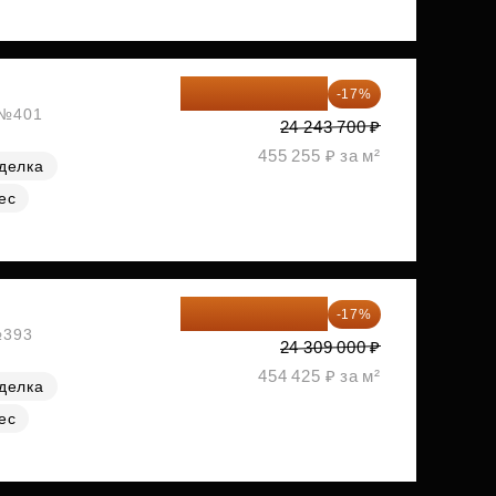
20 122 271 ₽
-17%
, №401
24 243 700 ₽
455 255 ₽ за м²
делка
ес
20 176 470 ₽
-17%
№393
24 309 000 ₽
454 425 ₽ за м²
делка
ес