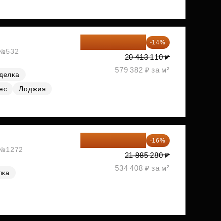
17 555 275 ₽
-14%
, №532
20 413 110 ₽
579 382 ₽ за м²
делка
ес
Лоджия
18 383 635 ₽
-16%
, №1272
21 885 280 ₽
534 408 ₽ за м²
лка