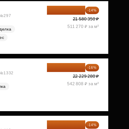
18 559 101 ₽
-14%
, №297
21 580 350 ₽
511 270 ₽ за м²
делка
ес
18 672 595 ₽
-16%
, №1332
22 229 280 ₽
542 808 ₽ за м²
лка
18 721 125 ₽
-14%