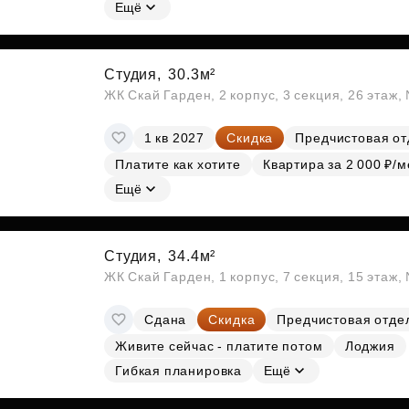
Субсидии
Ещё
Студия,
30.3м²
ЖК Скай Гарден, 2 корпус, 3 секция, 26 этаж
1 кв 2027
Скидка
Предчистовая от
Платите как хотите
Квартира за 2 000 ₽/м
Ещё
Студия,
34.4м²
ЖК Скай Гарден, 1 корпус, 7 секция, 15 этаж
Сдана
Скидка
Предчистовая отде
Живите сейчас - платите потом
Лоджия
Гибкая планировка
Ещё