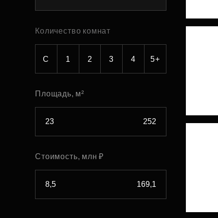
Рефинансирование
Количество комнат
С
1
2
3
4
5+
Площадь, м²
Стоимость, млн ₽