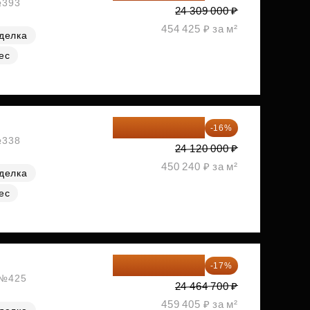
№393
24 309 000 ₽
454 425 ₽ за м²
делка
ес
20 260 800 ₽
-16%
№338
24 120 000 ₽
450 240 ₽ за м²
делка
ес
20 305 701 ₽
-17%
, №425
24 464 700 ₽
459 405 ₽ за м²