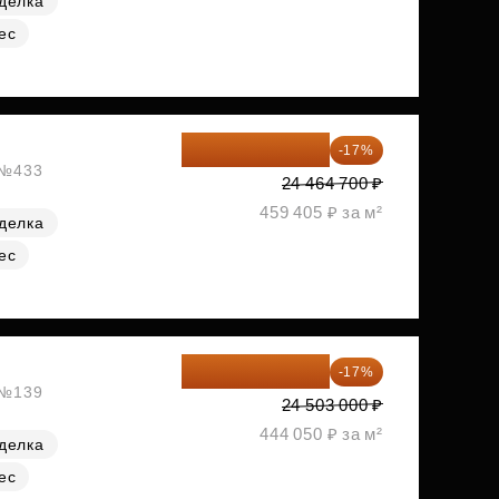
делка
ес
20 305 701 ₽
-17%
, №433
24 464 700 ₽
459 405 ₽ за м²
делка
ес
20 337 490 ₽
-17%
, №139
24 503 000 ₽
444 050 ₽ за м²
делка
ес