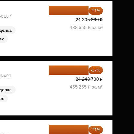
20 090 399 ₽
-17%
, №107
24 205 300 ₽
438 655 ₽ за м²
делка
ес
20 122 271 ₽
-17%
, №401
24 243 700 ₽
455 255 ₽ за м²
делка
ес
20 176 470 ₽
-17%