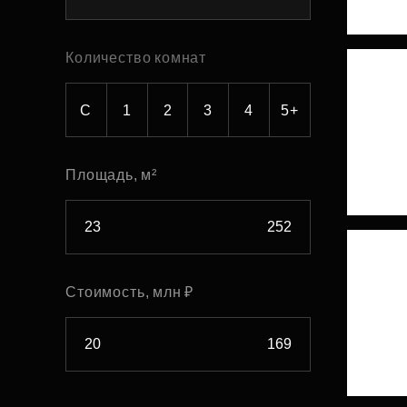
Рефинансирование
Количество комнат
С
1
2
3
4
5+
Площадь, м²
Стоимость, млн ₽