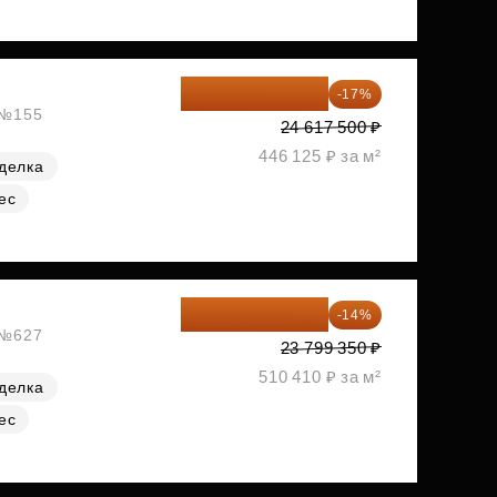
20 432 525 ₽
-17%
, №155
24 617 500 ₽
446 125 ₽ за м²
делка
ес
20 467 441 ₽
-14%
, №627
23 799 350 ₽
510 410 ₽ за м²
делка
ес