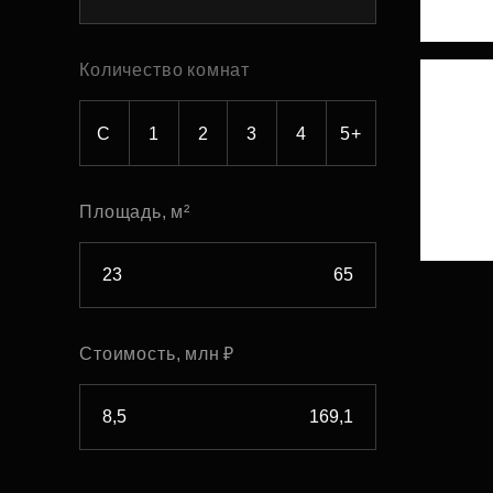
Рефинансирование
Количество комнат
С
1
2
3
4
5+
Площадь, м²
Стоимость, млн ₽