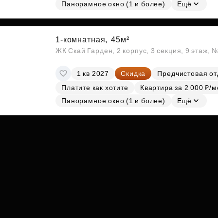
Субсидии
Панорамное окно (1 и более)
Ещё
1-комнатная,
45м²
ЖК Скай Гарден, 2 корпус, 3 секция, 9 этаж, 
1 кв 2027
Скидка
Предчистовая от
Платите как хотите
Квартира за 2 000 ₽/м
Панорамное окно (1 и более)
Ещё