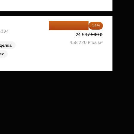
20 619 900 ₽
-16%
№394
24 547 500 ₽
458 220 ₽ за м²
делка
ес