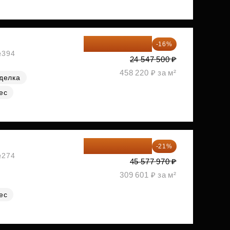
20 619 900 ₽
-16%
№394
24 547 500 ₽
458 220 ₽ за м²
делка
ес
36 006 596 ₽
-21%
№274
45 577 970 ₽
309 601 ₽ за м²
ес