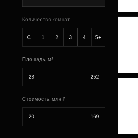
Рефинансирование
Количество комнат
С
1
2
3
4
5+
Площадь, м²
Стоимость, млн ₽