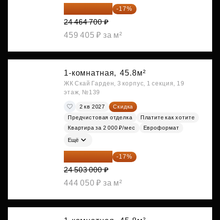
20 305 701 ₽
-17%
24 464 700 ₽
459 405 ₽ за м²
1-комнатная,
45.8м²
ЖК Скай Гарден, 3 корпус, 1 секция, 19
этаж, №139
2 кв 2027
Скидка
Предчистовая отделка
Платите как хотите
Квартира за 2 000 ₽/мес
Евроформат
Ещё
20 337 490 ₽
-17%
24 503 000 ₽
444 050 ₽ за м²