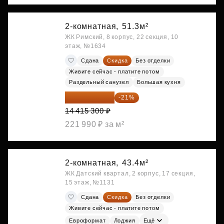
2-комнатная,
51.3м²
ЖК Римский, 8 корпус, 22 секция, 10
этаж, №1634
Сдана
Скидка
Без отделки
Живите сейчас - платите потом
Раздельный санузел
Большая кухня
11 388 087 ₽
-21%
14 415 300 ₽
221 990 ₽ за м²
2-комнатная,
43.4м²
ЖК Датский квартал, 2 корпус, 17 секция,
15 этаж, №1131
Сдана
Скидка
Без отделки
Живите сейчас - платите потом
Евроформат
Лоджия
Ещё