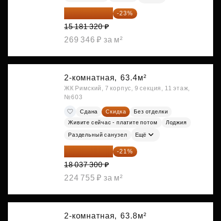
11 689 616 ₽
-23%
15 181 320 ₽
269 346 ₽ за м²
2-комнатная,
63.4м²
ЖК Римский, 7 корпус, 9 секция, 11 этаж,
№603
Сдана
Скидка
Без отделки
Живите сейчас - платите потом
Лоджия
Раздельный санузел
Ещё
14 249 467 ₽
-21%
18 037 300 ₽
224 755 ₽ за м²
2-комнатная,
63.8м²