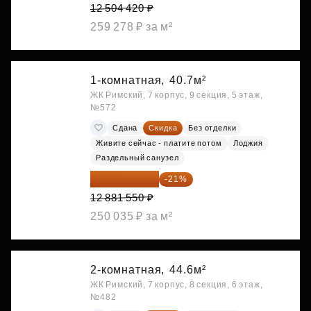
12 504 420 ₽
259 278 ₽ за м²
1-комнатная,
40.7м²
ЖК Римский, 7 корпус, 9 секция, 5 этаж,
№572
Сдана
Скидка
Без отделки
Живите сейчас - платите потом
Лоджия
Раздельный санузел
10 176 425 ₽
-21%
12 881 550 ₽
250 035 ₽ за м²
2-комнатная,
44.6м²
ЖК Римский, 7 корпус, 8 секция, 6 этаж,
№482