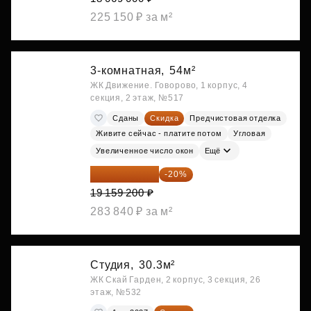
225 150 ₽ за м²
3-комнатная,
54м²
ЖК Движение. Говорово, 1 корпус, 4
секция, 2 этаж, №517
Сданы
Скидка
Предчистовая отделка
Живите сейчас - платите потом
Угловая
Увеличенное число окон
Ещё
15 327 360 ₽
-20%
19 159 200 ₽
283 840 ₽ за м²
Студия,
30.3м²
ЖК Скай Гарден, 2 корпус, 3 секция, 26
этаж, №532