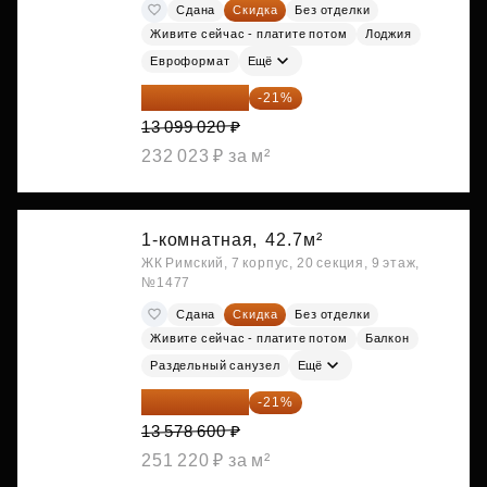
Сдана
Скидка
Без отделки
Живите сейчас - платите потом
Лоджия
Евроформат
Ещё
10 348 226 ₽
-21%
13 099 020 ₽
232 023 ₽ за м²
1-комнатная,
42.7м²
ЖК Римский, 7 корпус, 20 секция, 9 этаж,
№1477
Сдана
Скидка
Без отделки
Живите сейчас - платите потом
Балкон
Раздельный санузел
Ещё
10 727 094 ₽
-21%
13 578 600 ₽
251 220 ₽ за м²