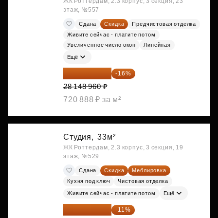
ЖК Роттердам, 2.3 корпус, 3 секция, 23
этаж, №557
Сдана
Скидка
Предчистовая отделка
Живите сейчас - платите потом
Увеличенное число окон
Линейная
Ещё
23 645 126 ₽
-16%
28 148 960 ₽
720 888 ₽ за м²
Студия,
33м²
ЖК Роттердам, 2.3 корпус, 3 секция, 19
этаж, №529
Сдана
Скидка
Меблировка
Кухня под ключ
Чистовая отделка
Живите сейчас - платите потом
Ещё
25 264 074 ₽
-11%