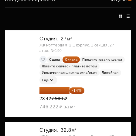
Студия,
27м²
ЖК Роттердам, 2.1 корпус, 1 секция, 27
этаж, №190
Сдана
Скидка
Предчистовая отделка
Живите сейчас - платите потом
Увеличенная ширина окна/окон
Линейная
Ещё
20 147 994 ₽
-14%
23 427 900 ₽
746 222 ₽ за м²
Студия,
32.8м²