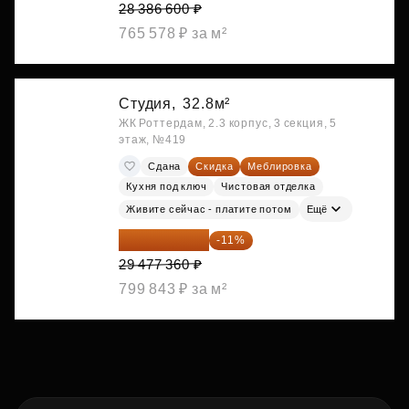
28 386 600 ₽
765 578 ₽ за м²
Студия,
32.8м²
ЖК Роттердам, 2.3 корпус, 3 секция, 5
этаж, №419
Сдана
Скидка
Меблировка
Кухня под ключ
Чистовая отделка
Живите сейчас - платите потом
Ещё
26 234 850 ₽
-11%
29 477 360 ₽
799 843 ₽ за м²