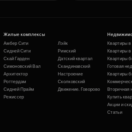
Жилые комплексы
Недвижим
Амбер Сити
Лэйк
Квартиры в
Сидней Сити
Римский
Квартиры в 
Скай Гарден
Датский квартал
Квартиры б
Симоновский Вал
Скандинавский
Готовая не
Архитектор
Настроение
Квартиры б
Роттердам
Сколковский
Коммерчес
Сидней Прайм
Движение. Говорово
Вторичная 
Режиссер
Купить ква
Акции и ски
Статьи