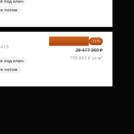
я под ключ
те потом
26 234 850 ₽
-11%
№419
29 477 360 ₽
799 843 ₽ за м²
я под ключ
те потом