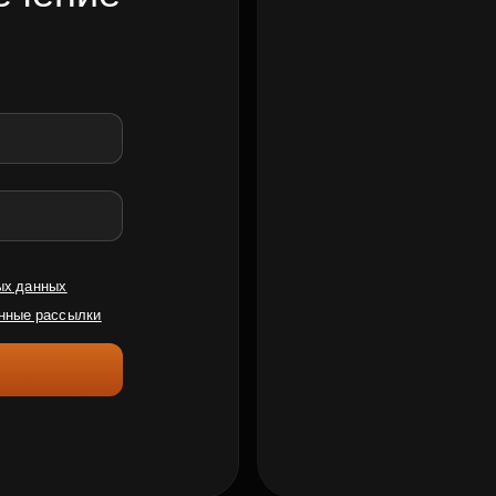
ых данных
нные рассылки