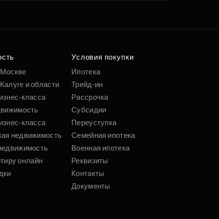
ость
Условия покупки
 Москве
Ипотека
Калуге и области
Трейд-ин
изнес-класса
Рассрочка
движимость
Субсидии
изнес-класса
Переуступка
кая недвижимость
Семейная ипотека
недвижимость
Военная ипотека
ртиру онлайн
Реквизиты
дки
Контакты
Документы