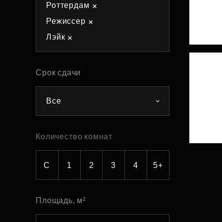
Роттердам
Рефинансирование
Режиссер
Лэйк
Срок сдачи
Все
Количество комнат
С
1
2
3
4
5+
Площадь, м²