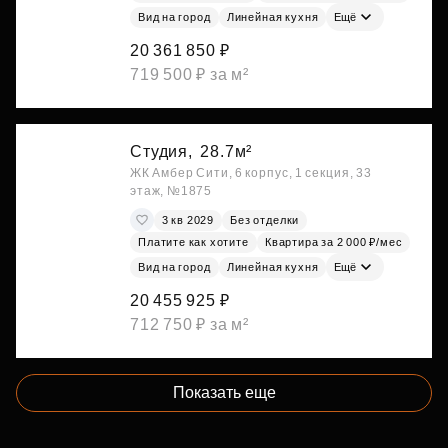
Вид на город
Линейная кухня
Ещё
20 361 850 ₽
719 500 ₽ за м²
Студия,
28.7м²
ЖК Амбер Сити, 6 корпус, 1 секция, 33
этаж, №1875
3 кв 2029
Без отделки
Платите как хотите
Квартира за 2 000 ₽/мес
Вид на город
Линейная кухня
Ещё
20 455 925 ₽
712 750 ₽ за м²
Показать еще