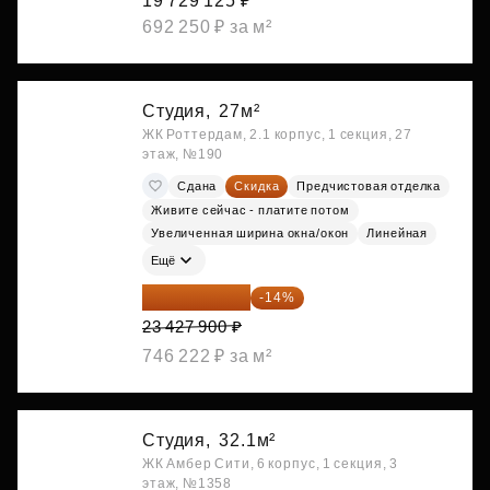
19 729 125 ₽
692 250 ₽ за м²
Студия,
27м²
ЖК Роттердам, 2.1 корпус, 1 секция, 27
этаж, №190
Сдана
Скидка
Предчистовая отделка
Живите сейчас - платите потом
Увеличенная ширина окна/окон
Линейная
Ещё
20 147 994 ₽
-14%
23 427 900 ₽
746 222 ₽ за м²
Студия,
32.1м²
ЖК Амбер Сити, 6 корпус, 1 секция, 3
этаж, №1358