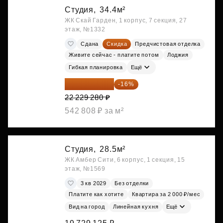
Студия,
34.4м²
ЖК Скай Гарден, 1 корпус, 7 секция, 27
этаж, №1332
Сдана
Скидка
Предчистовая отделка
Живите сейчас - платите потом
Лоджия
Гибкая планировка
Ещё
18 672 595 ₽
-16%
22 229 280 ₽
542 808 ₽ за м²
Студия,
28.5м²
ЖК Амбер Сити, 6 корпус, 1 секция, 15
этаж, №1569
3 кв 2029
Без отделки
Платите как хотите
Квартира за 2 000 ₽/мес
Вид на город
Линейная кухня
Ещё