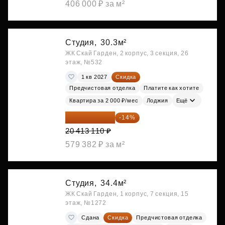
406 000 ₽ за м²
Студия,
30.3м²
ЖК Скай Гарден, 2 корпус, 3 секция, 26
этаж, №532
1 кв 2027
Скидка
Предчистовая отделка
Платите как хотите
Квартира за 2 000 ₽/мес
Лоджия
Ещё
17 555 275 ₽
-14%
20 413 110 ₽
579 382 ₽ за м²
Студия,
34.4м²
ЖК Скай Гарден, 1 корпус, 7 секция, 15
этаж, №1272
Сдана
Скидка
Предчистовая отделка