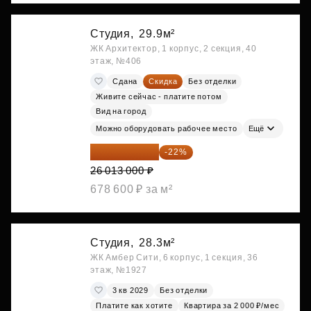
Студия,
29.9м²
ЖК Архитектор, 1 корпус, 2 секция, 40
этаж, №406
Сдана
Скидка
Без отделки
Живите сейчас - платите потом
Вид на город
Можно оборудовать рабочее место
Ещё
20 290 140 ₽
-22%
26 013 000 ₽
678 600 ₽ за м²
Студия,
28.3м²
ЖК Амбер Сити, 6 корпус, 1 секция, 36
этаж, №1927
3 кв 2029
Без отделки
Платите как хотите
Квартира за 2 000 ₽/мес