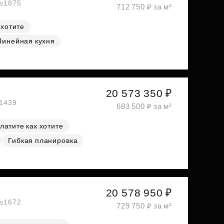
 №1875
712 750 ₽ за м²
 хотите
Линейная кухня
20 573 350 ₽
№1439
683 500 ₽ за м²
латите как хотите
Гибкая планировка
20 578 950 ₽
 №1672
729 750 ₽ за м²