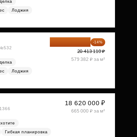
делка
ес
Лоджия
17 555 275 ₽
-14%
, №532
20 413 110 ₽
579 382 ₽ за м²
делка
ес
Лоджия
18 620 000 ₽
№1366
665 000 ₽ за м²
 хотите
Гибкая планировка