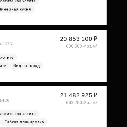
латите как хотите
Линейная кухня
20 853 100 ₽
 №1575
690 500 ₽ за м²
 хотите
ити
Вид на город
21 482 925 ₽
№1426
669 250 ₽ за м²
латите как хотите
Гибкая планировка