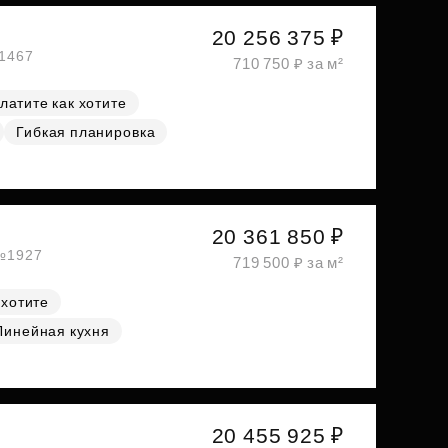
20 256 375 ₽
№1467
710 750 ₽ за м²
латите как хотите
Гибкая планировка
20 361 850 ₽
 №1927
719 500 ₽ за м²
 хотите
Линейная кухня
20 455 925 ₽