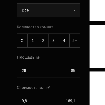
Рефинансирование
Все
Количество комнат
С
1
2
3
4
5+
Площадь, м²
Стоимость, млн ₽