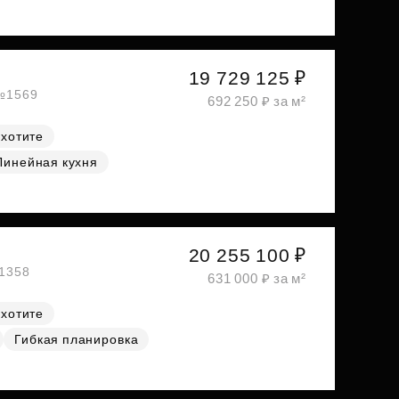
19 729 125 ₽
 №1569
692 250 ₽ за м²
 хотите
Линейная кухня
20 255 100 ₽
№1358
631 000 ₽ за м²
 хотите
Гибкая планировка