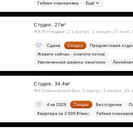
Гибкая планировка
Ещё
Студия,
27м²
ЖК Роттердам, 2.1 корпус, 1 секция, 27 этаж
Сдана
Скидка
Предчистовая отде
Живите сейчас - платите потом
Увеличенная ширина окна/окон
Линейна
Студия,
34.4м²
ЖК Симоновский Вал, 3 корпус, 3 секция, 19 
4 кв 2029
Скидка
Без отделки
П
Квартира за 2 000 ₽/мес
Гибкая планиров