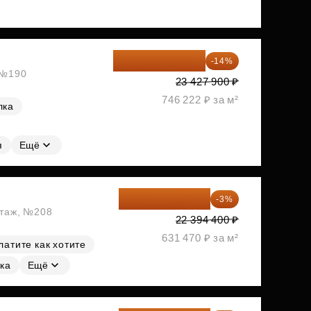
20 147 994 ₽
-14%
, №190
23 427 900 ₽
746 222 ₽ за м²
лка
я
Ещё
21 722 568 ₽
-3%
этаж, №208
22 394 400 ₽
631 470 ₽ за м²
латите как хотите
ка
Ещё