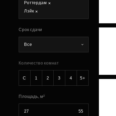
Роттердам
Рефинансирование
Лэйк
Срок сдачи
Все
Количество комнат
С
1
2
3
4
5+
Площадь, м²