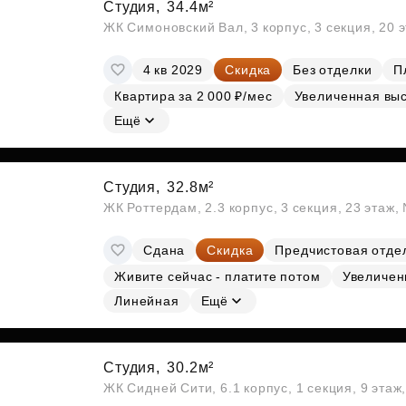
Студия,
34.4м²
ЖК Симоновский Вал, 3 корпус, 3 секция, 20 
4 кв 2029
Скидка
Без отделки
П
Квартира за 2 000 ₽/мес
Увеличенная выс
Ещё
Студия,
32.8м²
ЖК Роттердам, 2.3 корпус, 3 секция, 23 этаж
Сдана
Скидка
Предчистовая отде
Живите сейчас - платите потом
Увеличен
Линейная
Ещё
Студия,
30.2м²
ЖК Сидней Сити, 6.1 корпус, 1 секция, 9 этаж