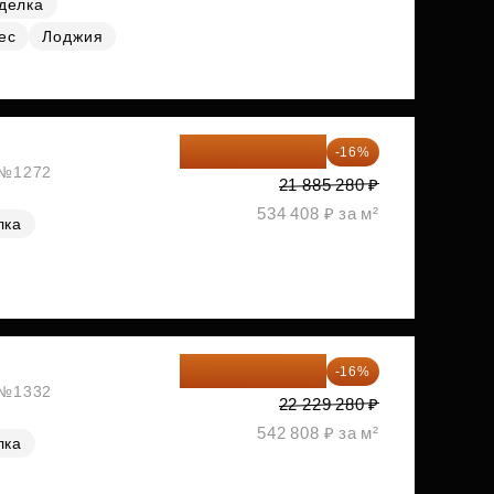
делка
ес
Лоджия
18 383 635 ₽
-16%
, №1272
21 885 280 ₽
534 408 ₽ за м²
лка
18 672 595 ₽
-16%
, №1332
22 229 280 ₽
542 808 ₽ за м²
лка