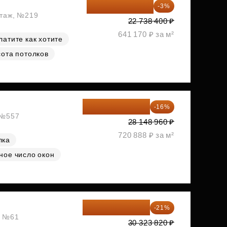
22 056 248 ₽
-3%
этаж, №219
22 738 400 ₽
641 170 ₽ за м²
латите как хотите
ота потолков
23 645 126 ₽
-16%
, №557
28 148 960 ₽
720 888 ₽ за м²
лка
ное число окон
23 955 818 ₽
-21%
, №61
30 323 820 ₽