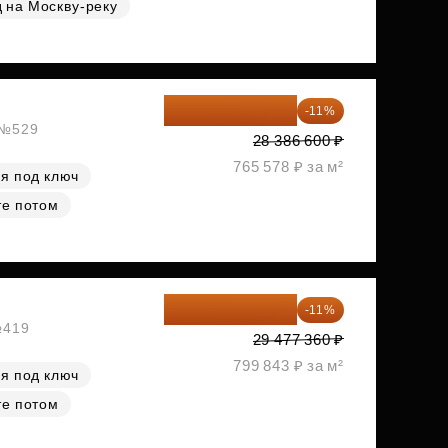
 на Москву-реку
25 264 074 ₽
-11%
, №529
28 386 600 ₽
765 578 ₽ за м²
я под ключ
те потом
26 234 850 ₽
-11%
№419
29 477 360 ₽
799 843 ₽ за м²
я под ключ
те потом