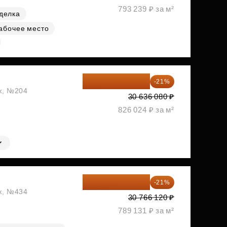
793 239 ₽ за м²
делка
абочее место
24 202 503 ₽
-21%
аж, №204
30 636 080 ₽
826 024 ₽ за м²
24 305 235 ₽
-21%
аж, №434
30 766 120 ₽
789 131 ₽ за м²