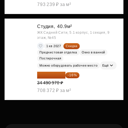
793 239 ₽ за м²
Студия,
40.9м²
ЖК Сидней Сити, 5.1 корпус, 1 секция, 9
этаж, №45
1 кв 2027
Скидка
Предчистовая отделка
Окно в ванной
Постирочная
Можно оборудовать рабочее место
Ещё
28 972 415 ₽
-16%
34 490 970 ₽
708 372 ₽ за м²