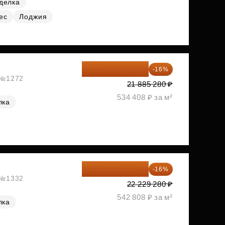
делка
ес
Лоджия
18 383 635 ₽
-16%
, №1272
21 885 280 ₽
534 408 ₽ за м²
лка
18 672 595 ₽
-16%
, №1332
22 229 280 ₽
542 808 ₽ за м²
лка