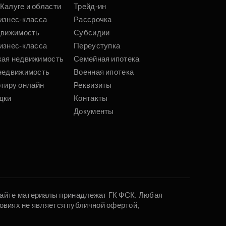
Калуге и области
Трейд-ин
изнес-класса
Рассрочка
движимость
Субсидии
изнес-класса
Переуступка
кая недвижимость
Семейная ипотека
недвижимость
Военная ипотека
ртиру онлайн
Реквизиты
дки
Контакты
Документы
 сайте материалы принадлежат ГК ФСК. Любая
овиях не является публичной офертой,