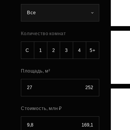
Рефинансирование
Все
Количество комнат
С
1
2
3
4
5+
Площадь, м²
Стоимость, млн ₽