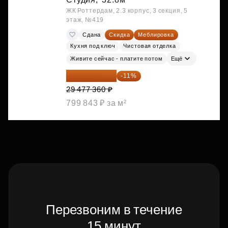
ЖК Роттердам, 2.3 корпус, 3 секция, 5
этаж, №419
Сдана
Скидка
Меблировка
Кухня под ключ
Чистовая отделка
Живите сейчас - платите потом
Ещё
26 234 850 ₽
-11%
29 477 360 ₽
799 843 ₽ за м²
Перезвоним в течение
15 минут