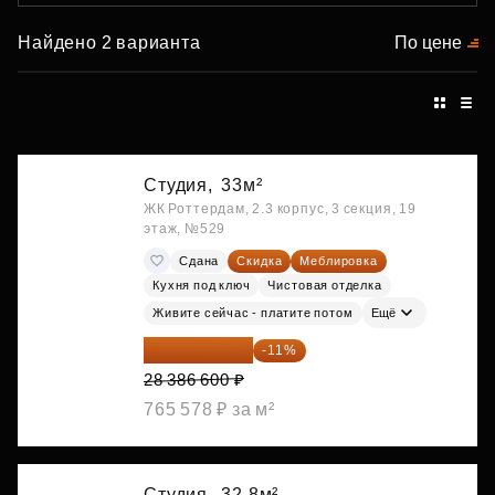
Найдено 2 варианта
По цене
Студия,
33м²
ЖК Роттердам, 2.3 корпус, 3 секция, 19
этаж, №529
Сдана
Скидка
Меблировка
Кухня под ключ
Чистовая отделка
Живите сейчас - платите потом
Ещё
25 264 074 ₽
-11%
28 386 600 ₽
765 578 ₽ за м²
Студия,
32.8м²