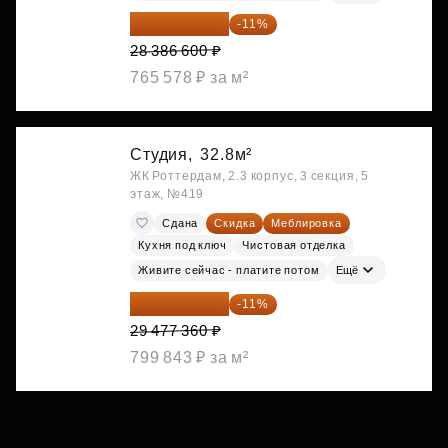
25 264 074 ₽
-11%
28 386 600 ₽
765 578 ₽ за м²
Студия,
32.8м²
ЖК Роттердам, 2.3 корпус, 3 секция, 5
этаж, №419
Сдана
Скидка
Меблировка
Кухня под ключ
Чистовая отделка
Живите сейчас - платите потом
Ещё
26 234 850 ₽
-11%
29 477 360 ₽
799 843 ₽ за м²