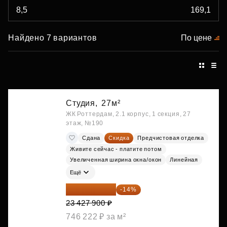
Найдено 7 вариантов
По цене
Студия,
27м²
ЖК Роттердам, 2.1 корпус, 1 секция, 27
этаж, №190
Сдана
Скидка
Предчистовая отделка
Живите сейчас - платите потом
Увеличенная ширина окна/окон
Линейная
Ещё
20 147 994 ₽
-14%
23 427 900 ₽
746 222 ₽ за м²