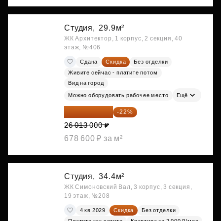
Студия,
29.9м²
ЖК Архитектор, 1 корпус, 2 секция, 40
этаж, №406
Сдана
Скидка
Без отделки
Живите сейчас - платите потом
Вид на город
Можно оборудовать рабочее место
Ещё
20 290 140 ₽
-22%
26 013 000 ₽
678 600 ₽ за м²
Студия,
34.4м²
ЖК Симоновский Вал, 3 корпус, 3 секция,
19 этаж, №208
4 кв 2029
Скидка
Без отделки