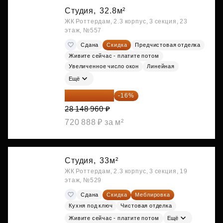
Студия,
32.8м²
ЖК Роттердам, 2.3 корпус, 3 секция, 23
этаж, №557
Сдана
Скидка
Предчистовая отделка
Живите сейчас - платите потом
Увеличенное число окон
Линейная
Ещё
23 645 126 ₽
-16%
28 148 960 ₽
720 888 ₽ за м²
Студия,
33м²
ЖК Роттердам, 2.3 корпус, 3 секция, 19
этаж, №529
Сдана
Скидка
Меблировка
Кухня под ключ
Чистовая отделка
Живите сейчас - платите потом
Ещё