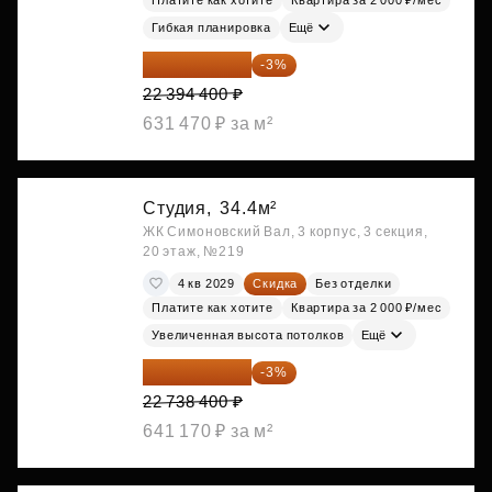
Платите как хотите
Квартира за 2 000 ₽/мес
Гибкая планировка
Ещё
21 722 568 ₽
-3%
22 394 400 ₽
631 470 ₽ за м²
Студия,
34.4м²
ЖК Симоновский Вал, 3 корпус, 3 секция,
20 этаж, №219
4 кв 2029
Скидка
Без отделки
Платите как хотите
Квартира за 2 000 ₽/мес
Увеличенная высота потолков
Ещё
22 056 248 ₽
-3%
22 738 400 ₽
641 170 ₽ за м²