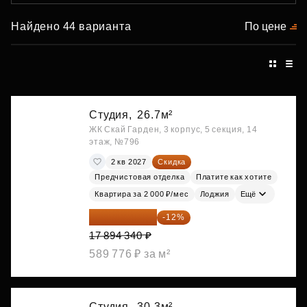
Найдено 44 варианта
По цене
Студия,
26.7м²
ЖК Скай Гарден, 3 корпус, 5 секция, 14
этаж, №796
2 кв 2027
Скидка
Предчистовая отделка
Платите как хотите
Квартира за 2 000 ₽/мес
Лоджия
Ещё
15 747 019 ₽
-12%
17 894 340 ₽
589 776 ₽ за м²
Студия,
30.3м²