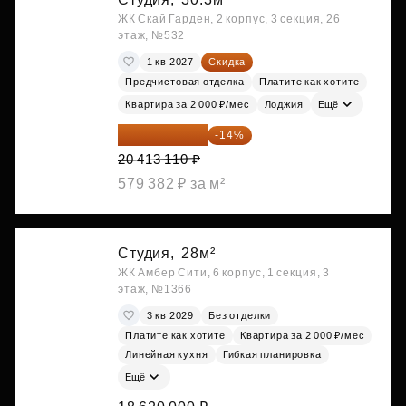
ЖК Скай Гарден, 2 корпус, 3 секция, 26
этаж, №532
1 кв 2027
Скидка
Предчистовая отделка
Платите как хотите
Квартира за 2 000 ₽/мес
Лоджия
Ещё
17 555 275 ₽
-14%
20 413 110 ₽
579 382 ₽ за м²
Студия,
28м²
ЖК Амбер Сити, 6 корпус, 1 секция, 3
этаж, №1366
3 кв 2029
Без отделки
Платите как хотите
Квартира за 2 000 ₽/мес
Линейная кухня
Гибкая планировка
Ещё