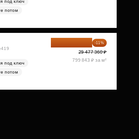
я под ключ
те потом
26 234 850 ₽
-11%
№419
29 477 360 ₽
799 843 ₽ за м²
я под ключ
те потом