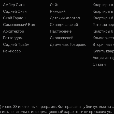
Амбер Сити
Лэйк
Квартиры в
Сидней Сити
Римский
Квартиры в 
Скай Гарден
Датский квартал
Квартиры б
Симоновский Вал
Скандинавский
Готовая не
Архитектор
Настроение
Квартиры б
Роттердам
Сколковский
Коммерчес
Сидней Прайм
Движение. Говорово
Вторичная 
Режиссер
Купить ква
Акции и ски
Статьи
5) и еще 38 ипотечных программ. Все права на публикуемые на
т исключительно информационный характер и ни при каких усл