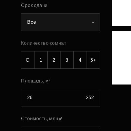
Срок сдачи
Рефинансирование
Все
Количество комнат
С
1
2
3
4
5+
Площадь, м²
Стоимость, млн ₽