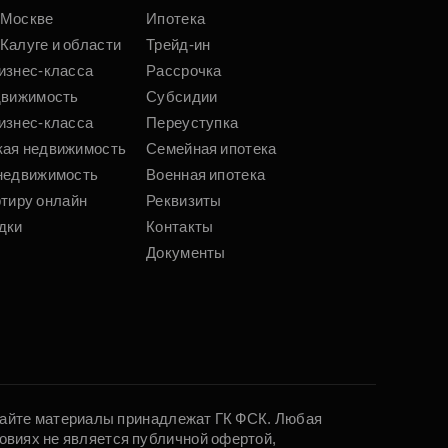
 Москве
Ипотека
Калуге и области
Трейд-ин
изнес-класса
Рассрочка
движимость
Субсидии
изнес-класса
Переуступка
кая недвижимость
Семейная ипотека
недвижимость
Военная ипотека
ртиру онлайн
Реквизиты
дки
Контакты
Документы
 сайте материалы принадлежат ГК ФСК. Любая
овиях не является публичной офертой,