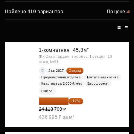
Найдено 410 вариантов
По цене
1-комнатная,
45.8м²
ЖК Скай Гарден, 3 корпус, 1 секция, 13
этаж, №91
2 кв 2027
Скидка
Предчистовая отделка
Платите как хотите
Квартира за 2 000 ₽/мес
Евроформат
Ещё
20 014 371 ₽
-17%
24 113 700 ₽
436 995 ₽ за м²