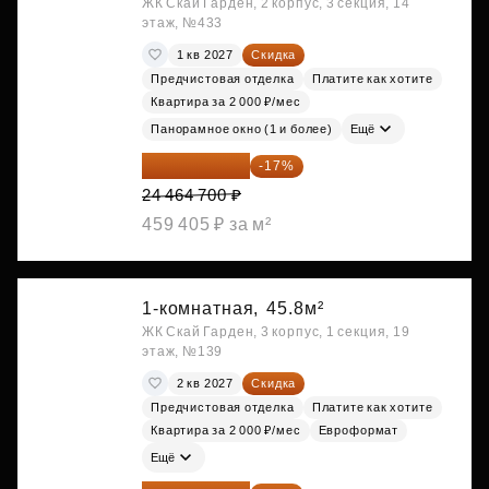
ЖК Скай Гарден, 2 корпус, 3 секция, 14
этаж, №433
1 кв 2027
Скидка
Предчистовая отделка
Платите как хотите
Квартира за 2 000 ₽/мес
Панорамное окно (1 и более)
Ещё
20 305 701 ₽
-17%
24 464 700 ₽
459 405 ₽ за м²
1-комнатная,
45.8м²
ЖК Скай Гарден, 3 корпус, 1 секция, 19
этаж, №139
2 кв 2027
Скидка
Предчистовая отделка
Платите как хотите
Квартира за 2 000 ₽/мес
Евроформат
Ещё