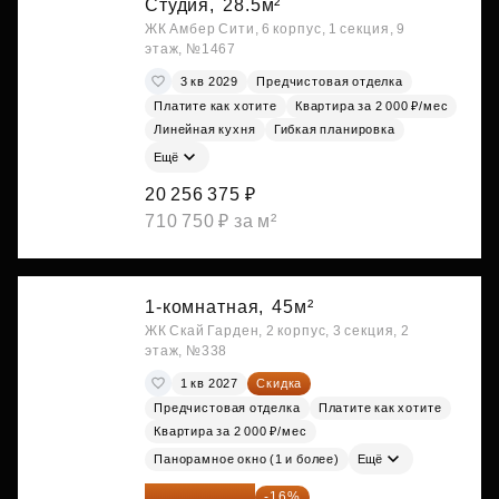
Студия,
28.5м²
ЖК Амбер Сити, 6 корпус, 1 секция, 9
этаж, №1467
3 кв 2029
Предчистовая отделка
Платите как хотите
Квартира за 2 000 ₽/мес
Линейная кухня
Гибкая планировка
Ещё
20 256 375 ₽
710 750 ₽ за м²
1-комнатная,
45м²
ЖК Скай Гарден, 2 корпус, 3 секция, 2
этаж, №338
1 кв 2027
Скидка
Предчистовая отделка
Платите как хотите
Квартира за 2 000 ₽/мес
Панорамное окно (1 и более)
Ещё
20 260 800 ₽
-16%