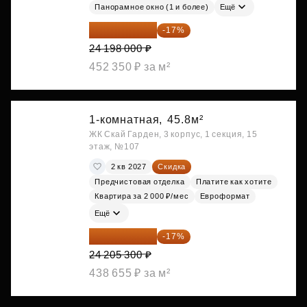
Панорамное окно (1 и более)
Ещё
20 084 340 ₽
-17%
24 198 000 ₽
452 350 ₽ за м²
1-комнатная,
45.8м²
ЖК Скай Гарден, 3 корпус, 1 секция, 15
этаж, №107
2 кв 2027
Скидка
Предчистовая отделка
Платите как хотите
Квартира за 2 000 ₽/мес
Евроформат
Ещё
20 090 399 ₽
-17%
24 205 300 ₽
438 655 ₽ за м²