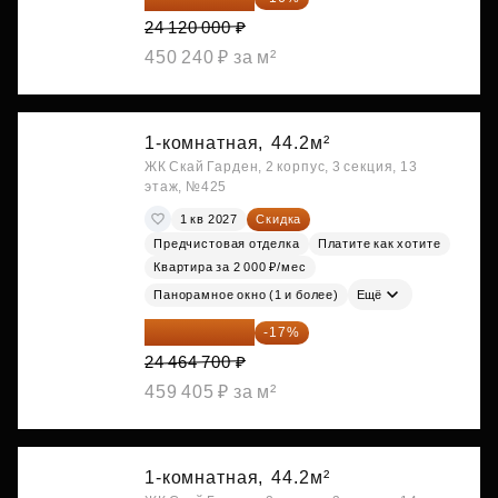
24 120 000 ₽
450 240 ₽ за м²
1-комнатная,
44.2м²
ЖК Скай Гарден, 2 корпус, 3 секция, 13
этаж, №425
1 кв 2027
Скидка
Предчистовая отделка
Платите как хотите
Квартира за 2 000 ₽/мес
Панорамное окно (1 и более)
Ещё
20 305 701 ₽
-17%
24 464 700 ₽
459 405 ₽ за м²
1-комнатная,
44.2м²