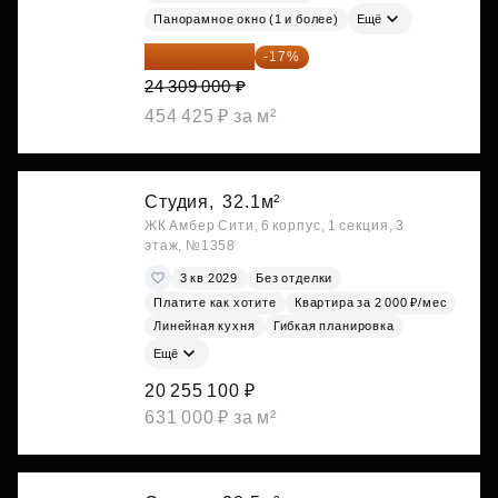
Панорамное окно (1 и более)
Ещё
20 176 470 ₽
-17%
24 309 000 ₽
454 425 ₽ за м²
Студия,
32.1м²
ЖК Амбер Сити, 6 корпус, 1 секция, 3
этаж, №1358
3 кв 2029
Без отделки
Платите как хотите
Квартира за 2 000 ₽/мес
Линейная кухня
Гибкая планировка
Ещё
20 255 100 ₽
631 000 ₽ за м²