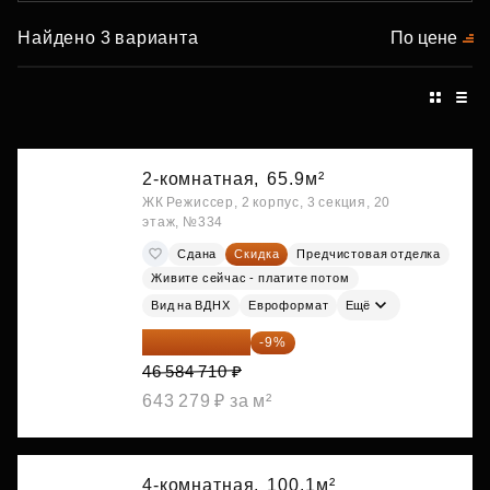
Найдено 3 варианта
По цене
2-комнатная,
65.9м²
ЖК Режиссер, 2 корпус, 3 секция, 20
этаж, №334
Сдана
Скидка
Предчистовая отделка
Живите сейчас - платите потом
Вид на ВДНХ
Евроформат
Ещё
42 392 086 ₽
-9%
46 584 710 ₽
643 279 ₽ за м²
4-комнатная,
100.1м²