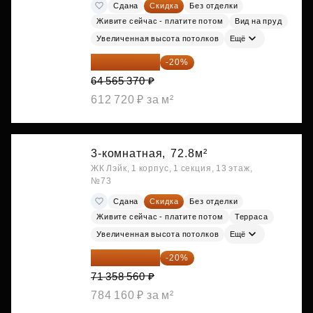
Сдана
Скидка
Без отделки
Живите сейчас - платите потом
Вид на пруд
Увеличенная высота потолков
Ещё
51 652 296 ₽
-20%
64 565 370 ₽
612 720 ₽ за м²
3-комнатная,
72.8м²
ЖК Лэйк, 1 корпус, 1 секция, 13 этаж,
№73
Сдана
Скидка
Без отделки
Живите сейчас - платите потом
Терраса
Увеличенная высота потолков
Ещё
57 086 848 ₽
-20%
71 358 560 ₽
784 160 ₽ за м²