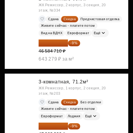
ЖК Режиссер, 2 корпус, 3 секция, 20
этаж, №334
Сдана
Скидка
Предчистовая отделка
Живите сейчас - платите потом
Вид на ВДНХ
Евроформат
Ещё
42 392 086 ₽
-9%
46 584 710 ₽
643 279 ₽ за м²
3-комнатная,
71.2м²
ЖК Режиссер, 1 корпус, 2 секция, 20
этаж, №203
Сдана
Скидка
Без отделки
Живите сейчас - платите потом
Евроформат
Лоджия
Ещё
42 827 512 ₽
-9%