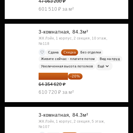
47 063 200 ₽
601 510 ₽ за м²
3-комнатная,
84.3м²
ЖК Лэйк, 1 корпус, 2 секция, 10 этаж,
№118
Сдана
Скидка
Без отделки
Живите сейчас - платите потом
Вид на пруд
Увеличенная высота потолков
Ещё
51 483 696 ₽
-20%
64 354 620 ₽
610 720 ₽ за м²
3-комнатная,
84.3м²
ЖК Лэйк, 1 корпус, 2 секция, 5 этаж,
№107