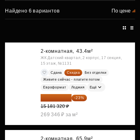
Найдено 6 вариантов
По цене
2-комнатная,
43.4м²
ЖК Датский квартал, 2 корпус, 17 секция,
15 этаж, №1131
Сдана
Скидка
Без отделки
Живите сейчас - платите потом
Евроформат
Лоджия
Ещё
11 689 616 ₽
-23%
15 181 320 ₽
269 346 ₽ за м²
2-комнатная,
65.9м²