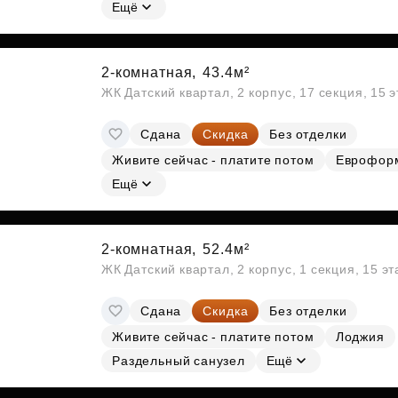
Субсидии
Ещё
2-комнатная,
43.4м²
ЖК Датский квартал, 2 корпус, 17 секция, 15 
Сдана
Скидка
Без отделки
Живите сейчас - платите потом
Еврофор
Ещё
2-комнатная,
52.4м²
ЖК Датский квартал, 2 корпус, 1 секция, 15 э
Сдана
Скидка
Без отделки
Живите сейчас - платите потом
Лоджия
Раздельный санузел
Ещё