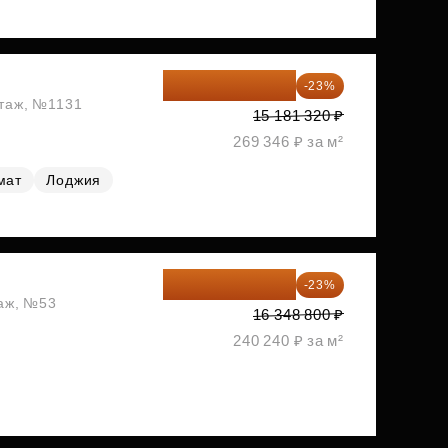
11 689 616 ₽
-23%
этаж, №1131
15 181 320 ₽
269 346 ₽ за м²
мат
Лоджия
12 588 576 ₽
-23%
таж, №53
16 348 800 ₽
240 240 ₽ за м²