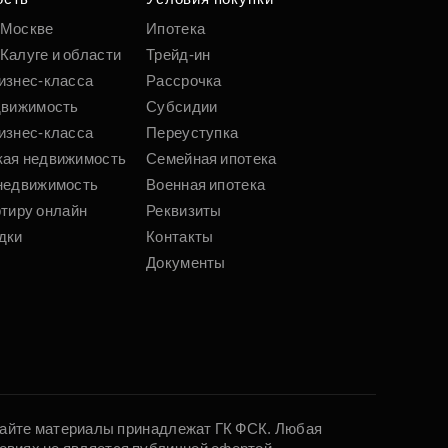
 Москве
Ипотека
Калуге и области
Трейд-ин
изнес-класса
Рассрочка
движимость
Субсидии
изнес-класса
Переуступка
кая недвижимость
Семейная ипотека
недвижимость
Военная ипотека
ртиру онлайн
Реквизиты
дки
Контакты
Документы
 сайте материалы принадлежат ГК ФСК. Любая