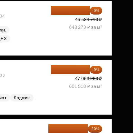
42 392 086 ₽
-9%
334
46 584 710 ₽
643 279 ₽ за м²
лка
ДНХ
42 827 512 ₽
-9%
203
47 063 200 ₽
601 510 ₽ за м²
мат
Лоджия
51 483 696 ₽
-20%