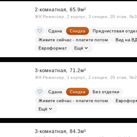
2-комнатная,
65.9м²
ЖК Режиссер, 2 корпус, 3 секция, 20 этаж, №
Сдана
Скидка
Предчистовая отде
Живите сейчас - платите потом
Вид на В
Евроформат
Ещё
3-комнатная,
71.2м²
ЖК Режиссер, 1 корпус, 2 секция, 20 этаж, №
Сдана
Скидка
Без отделки
Живите сейчас - платите потом
Еврофор
Ещё
3-комнатная,
84.3м²