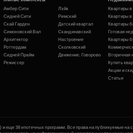
Амбер Сити
Лэйк
Квартиры в
Сидней Сити
Римский
Квартиры в 
Скай Гарден
Датский квартал
Квартиры б
Симоновский Вал
Скандинавский
Готовая не
Архитектор
Настроение
Квартиры б
Роттердам
Сколковский
Коммерчес
Сидней Прайм
Движение. Говорово
Вторичная 
Режиссер
Купить ква
Акции и ски
Статьи
5) и еще 38 ипотечных программ. Все права на публикуемые на