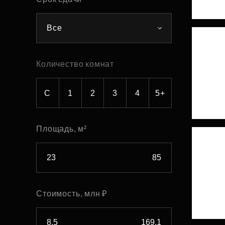
Рефинансирование
Все
Количество комнат
С
1
2
3
4
5+
Площадь, м²
Стоимость, млн ₽