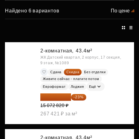
Найдено 6 вариантов
По цене
2-комнатная,
43.4м²
ЖК Датский квартал, 2 корпус, 17 секция,
9 этаж, №1089
Сдана
Скидка
Без отделки
Живите сейчас - платите потом
Евроформат
Лоджия
Ещё
11 606 071 ₽
-23%
15 072 820 ₽
267 421 ₽ за м²
2-комнатная,
43.4м²