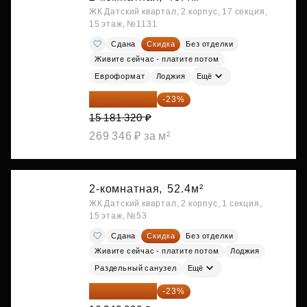
ЖК Датский квартал, 2 корпус, 17 секция,
15 этаж, №1131
Сдана
Скидка
Без отделки
Живите сейчас - платите потом
Евроформат
Лоджия
Ещё
11 689 616 ₽
-23%
15 181 320 ₽
269 346 ₽ за м²
2-комнатная,
52.4м²
ЖК Датский квартал, 2 корпус, 1 секция,
15 этаж, №53
Сдана
Скидка
Без отделки
Живите сейчас - платите потом
Лоджия
Раздельный санузел
Ещё
12 588 576 ₽
-23%