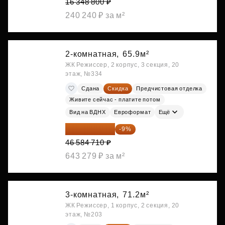
16 348 800 ₽
240 240 ₽ за м²
2-комнатная,
65.9м²
ЖК Режиссер, 2 корпус, 3 секция, 20
этаж, №334
Сдана
Скидка
Предчистовая отделка
Живите сейчас - платите потом
Вид на ВДНХ
Евроформат
Ещё
42 392 086 ₽
-9%
46 584 710 ₽
643 279 ₽ за м²
3-комнатная,
71.2м²
ЖК Режиссер, 1 корпус, 2 секция, 20
этаж, №203