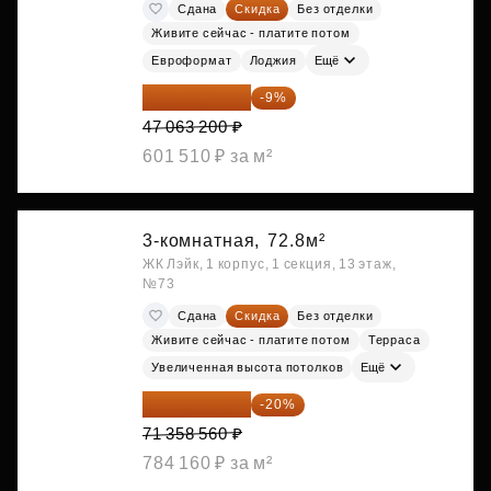
Сдана
Скидка
Без отделки
Живите сейчас - платите потом
Евроформат
Лоджия
Ещё
42 827 512 ₽
-9%
47 063 200 ₽
601 510 ₽ за м²
3-комнатная,
72.8м²
ЖК Лэйк, 1 корпус, 1 секция, 13 этаж,
№73
Сдана
Скидка
Без отделки
Живите сейчас - платите потом
Терраса
Увеличенная высота потолков
Ещё
57 086 848 ₽
-20%
71 358 560 ₽
784 160 ₽ за м²