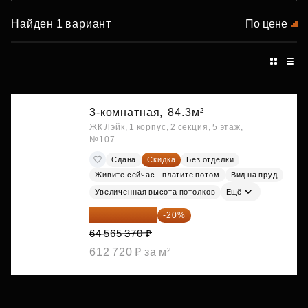
Найден 1 вариант
По цене
3-комнатная,
84.3м²
ЖК Лэйк, 1 корпус, 2 секция, 5 этаж,
№107
Сдана
Скидка
Без отделки
Живите сейчас - платите потом
Вид на пруд
Увеличенная высота потолков
Ещё
51 652 296 ₽
-20%
64 565 370 ₽
612 720 ₽ за м²