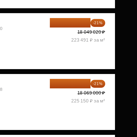
14 258 726 ₽
-21%
30
18 049 020 ₽
223 491 ₽ за м²
14 274 510 ₽
-21%
08
18 069 000 ₽
225 150 ₽ за м²