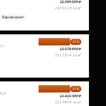
13 099 020 ₽
232 023 ₽ за м²
Евроформат
10 727 094 ₽
-21%
477
13 578 600 ₽
251 220 ₽ за м²
11 388 087 ₽
-21%
1634
14 415 300 ₽
221 990 ₽ за м²