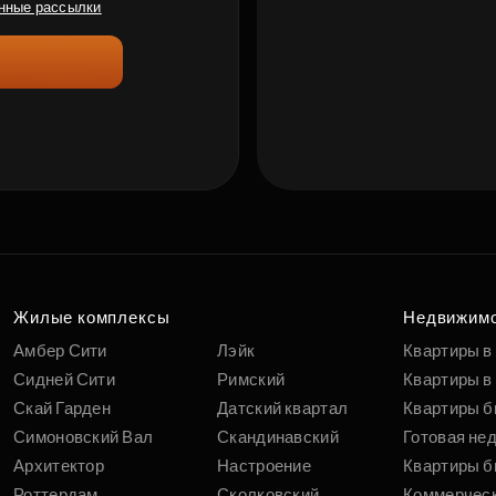
нные рассылки
Жилые комплексы
Недвижим
Амбер Сити
Лэйк
Квартиры в
Сидней Сити
Римский
Квартиры в 
Скай Гарден
Датский квартал
Квартиры б
Симоновский Вал
Скандинавский
Готовая не
Архитектор
Настроение
Квартиры б
Роттердам
Сколковский
Коммерчес