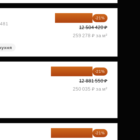
9 878 492 ₽
-21%
1481
12 504 420 ₽
259 278 ₽ за м²
кухня
10 176 425 ₽
-21%
2
12 881 550 ₽
250 035 ₽ за м²
10 348 226 ₽
-21%
2