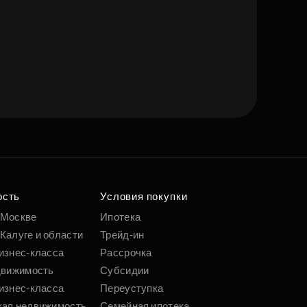
ость
Условия покупки
 Москве
Ипотека
Калуге и области
Трейд-ин
изнес-класса
Рассрочка
движимость
Субсидии
изнес-класса
Переуступка
кая недвижимость
Семейная ипотека