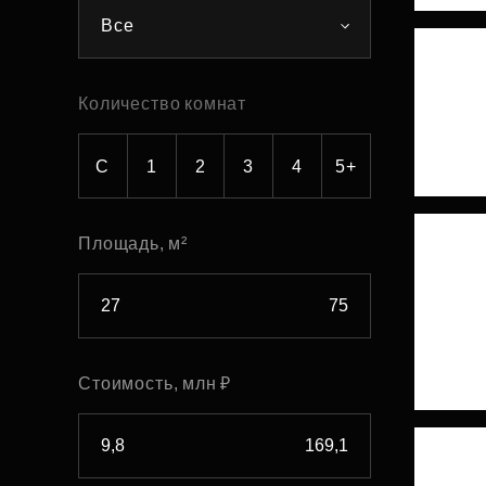
Все
Рефинансирование
Количество комнат
С
1
2
3
4
5+
Площадь, м²
Стоимость, млн ₽