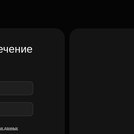
ечение
ых данных