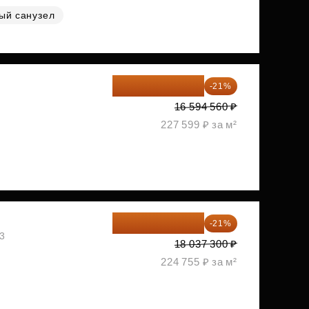
ый санузел
13 109 702 ₽
-21%
1
16 594 560 ₽
227 599 ₽ за м²
14 249 467 ₽
-21%
03
18 037 300 ₽
224 755 ₽ за м²