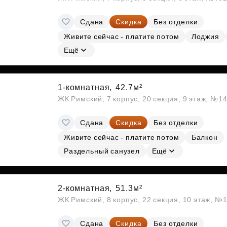
Сдана
Скидка
Без отделки
Живите сейчас - платите потом
Лоджия
Ещё
1-комнатная,
42.7м²
ЖК Римский, 7 корпус, 20 секция, 9 этаж, №1
Сдана
Скидка
Без отделки
Живите сейчас - платите потом
Балкон
Раздельный санузел
Ещё
2-комнатная,
51.3м²
ЖК Римский, 8 корпус, 22 секция, 10 этаж, №
Сдана
Скидка
Без отделки