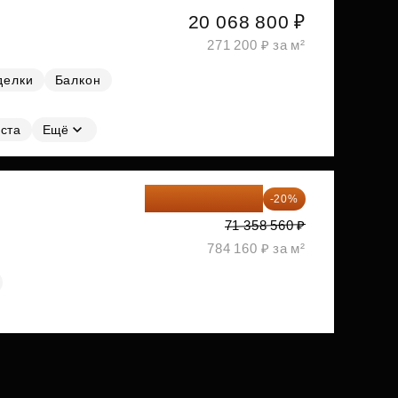
20 068 800 ₽
271 200 ₽ за м²
делки
Балкон
ста
Ещё
57 086 848 ₽
-20%
71 358 560 ₽
784 160 ₽ за м²