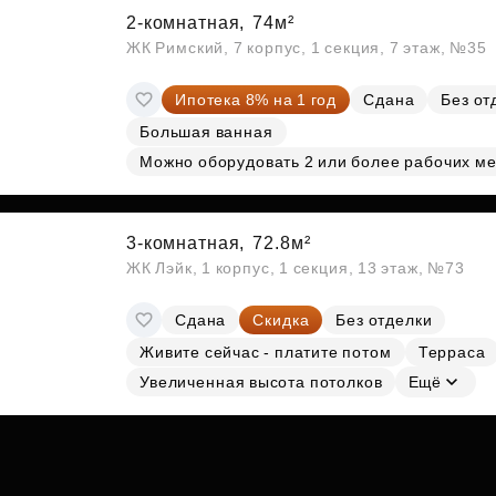
2-комнатная,
74м²
ЖК Римский, 7 корпус, 1 секция, 7 этаж, №35
Ипотека 8% на 1 год
Сдана
Без от
Большая ванная
Можно оборудовать 2 или более рабочих ме
3-комнатная,
72.8м²
ЖК Лэйк, 1 корпус, 1 секция, 13 этаж, №73
Сдана
Скидка
Без отделки
Живите сейчас - платите потом
Терраса
Увеличенная высота потолков
Ещё