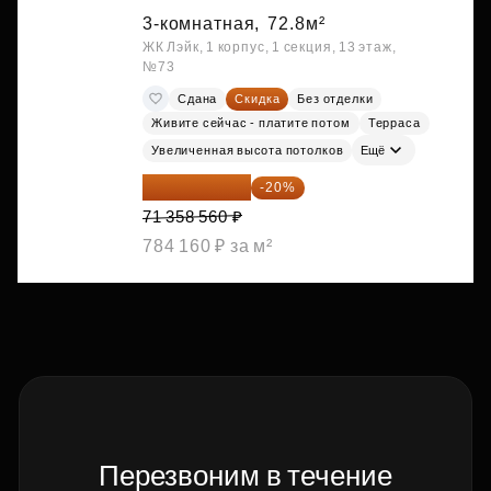
3-комнатная,
72.8м²
ЖК Лэйк, 1 корпус, 1 секция, 13 этаж,
№73
Сдана
Скидка
Без отделки
Живите сейчас - платите потом
Терраса
Увеличенная высота потолков
Ещё
57 086 848 ₽
-20%
71 358 560 ₽
784 160 ₽ за м²
Перезвоним в течение