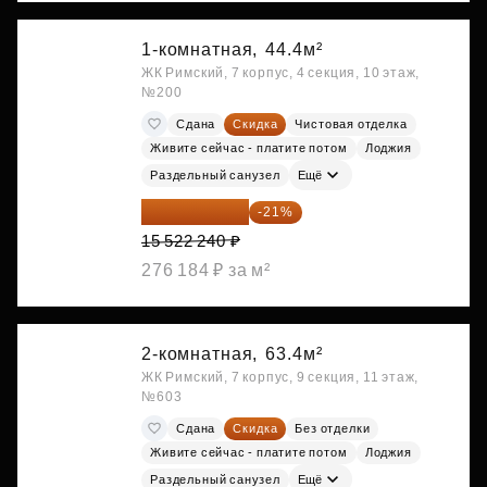
1-комнатная,
44.4м²
ЖК Римский, 7 корпус, 4 секция, 10 этаж,
№200
Сдана
Скидка
Чистовая отделка
Живите сейчас - платите потом
Лоджия
Раздельный санузел
Ещё
12 262 570 ₽
-21%
15 522 240 ₽
276 184 ₽ за м²
2-комнатная,
63.4м²
ЖК Римский, 7 корпус, 9 секция, 11 этаж,
№603
Сдана
Скидка
Без отделки
Живите сейчас - платите потом
Лоджия
Раздельный санузел
Ещё