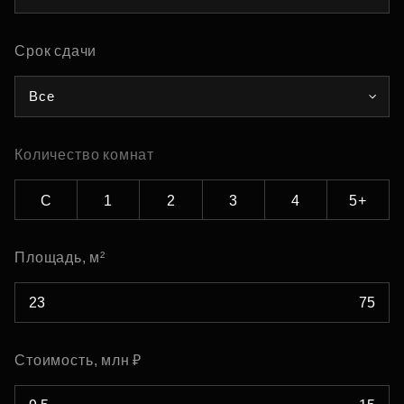
Срок сдачи
Все
Количество комнат
С
1
2
3
4
5+
Площадь, м²
Стоимость, млн ₽