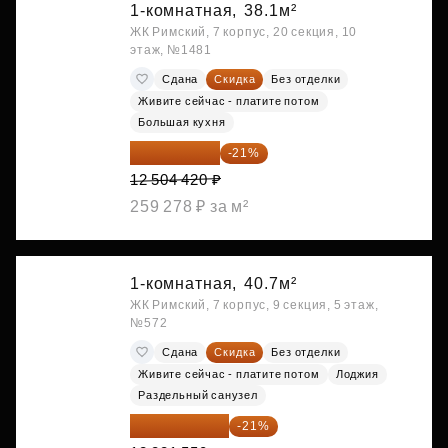
1-комнатная,
38.1м²
ЖК Римский, 7 корпус, 20 секция, 10
этаж, №1481
Сдана
Скидка
Без отделки
Живите сейчас - платите потом
Большая кухня
9 878 492 ₽
-21%
12 504 420 ₽
259 278 ₽ за м²
1-комнатная,
40.7м²
ЖК Римский, 7 корпус, 9 секция, 5 этаж,
№572
Сдана
Скидка
Без отделки
Живите сейчас - платите потом
Лоджия
Раздельный санузел
10 176 425 ₽
-21%