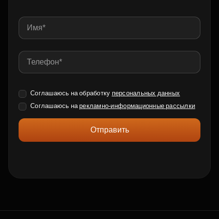
Соглашаюсь на обработку
персональных данных
Соглашаюсь на
рекламно-информационные рассылки
Отправить