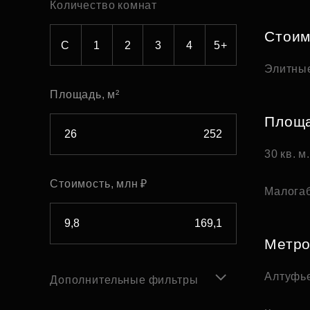
Количество комнат
Рефинансирование
Стоим
С
1
2
3
4
5+
Элитны
Площадь, м²
Площ
30 кв. м
Стоимость, млн ₽
Малога
Метр
Алтуфь
Дополнительные фильтры