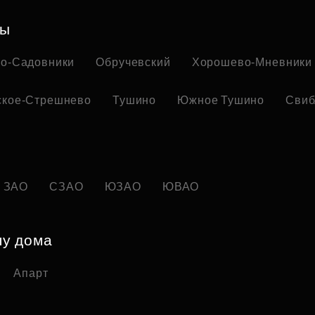
ны
но-Садовники
Обручевский
Хорошево-Мневники
ское-Стрешнево
Тушино
Южное Тушино
Свиб
ЗАО
СЗАО
ЮЗАО
ЮВАО
пу дома
Апарт