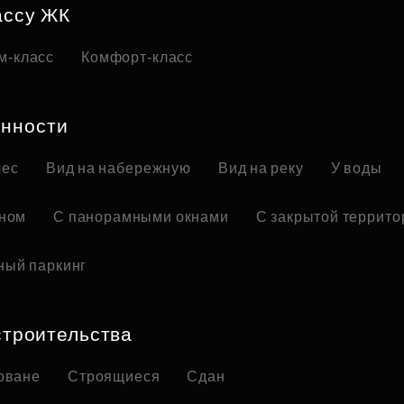
ассу ЖК
м-класс
Комфорт-класс
нности
лес
Вид на набережную
Вид на реку
У воды
оном
С панорамными окнами
С закрытой террито
ный паркинг
строительства
оване
Строящиеся
Сдан