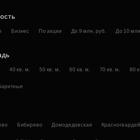
Субсидии
ость
е
Бизнес
По акции
До 9 млн. руб.
До 10 млн
адь
.
40 кв. м.
50 кв. м.
60 кв. м.
70 кв. м.
80 к
баритные
о
ево
Бибирево
Домодедовская
Красногвардей