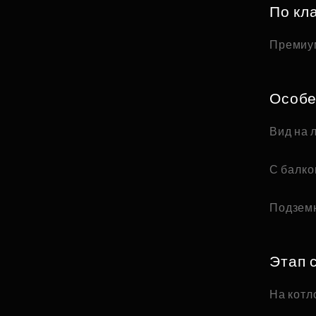
По кл
Премиу
Особе
Вид на 
С балк
Подзем
Этап 
На котл