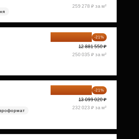
259 278 ₽ за м²
хня
10 176 425 ₽
-21%
12 881 550 ₽
250 035 ₽ за м²
10 348 226 ₽
-21%
13 099 020 ₽
232 023 ₽ за м²
вроформат