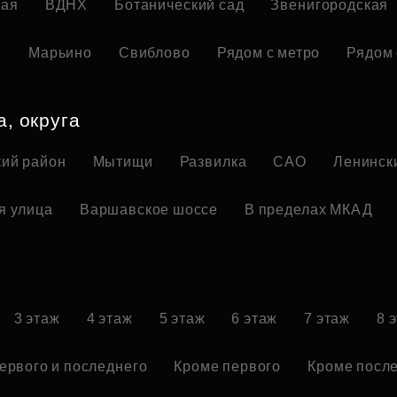
кая
ВДНХ
Ботанический сад
Звенигородская
я
Марьино
Свиблово
Рядом с метро
Рядом 
а, округа
ий район
Мытищи
Развилка
САО
Ленинск
я улица
Варшавское шоссе
В пределах МКАД
3 этаж
4 этаж
5 этаж
6 этаж
7 этаж
8 
ервого и последнего
Кроме первого
Кроме посл