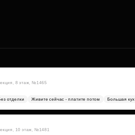
секция, 8 этаж, №1465
Без отделки
Живите сейчас - платите потом
Большая ку
секция, 10 этаж, №1481