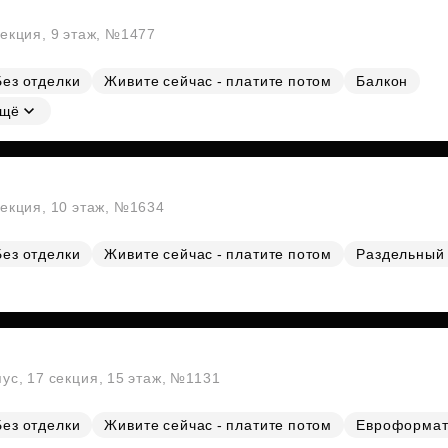
секция, 9 этаж, №1477
Без отделки
Живите сейчас - платите потом
Балкон
щё
секция, 10 этаж, №1634
Без отделки
Живите сейчас - платите потом
Раздельный 
пус, 17 секция, 15 этаж, №1131
Без отделки
Живите сейчас - платите потом
Евроформа