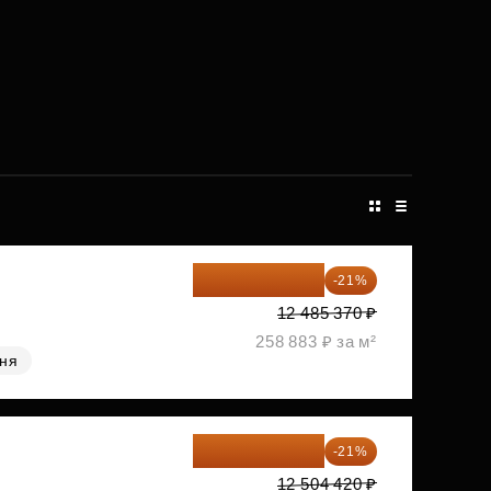
9 863 442 ₽
-21%
12 485 370 ₽
258 883 ₽ за м²
хня
9 878 492 ₽
-21%
12 504 420 ₽