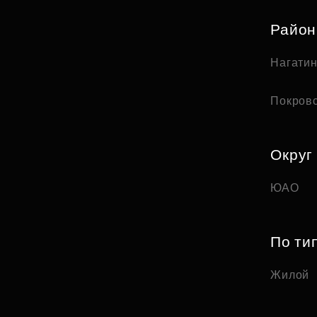
Райо
Нагати
Покров
Округ
ЮАО
По ти
Жилой