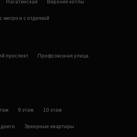
Нагатинская
Верхние котлы
с метро и с отделкой
ий проспект
Профсоюзная улица
этаж
9 этаж
10 этаж
еднего
Эркерные квартиры