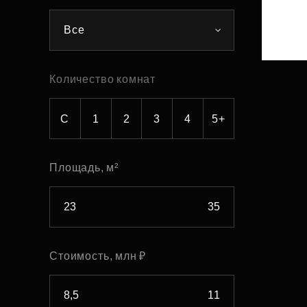
Рефинансирование
Все
Количество комнат
С
1
2
3
4
5+
Площадь, м²
Стоимость, млн ₽