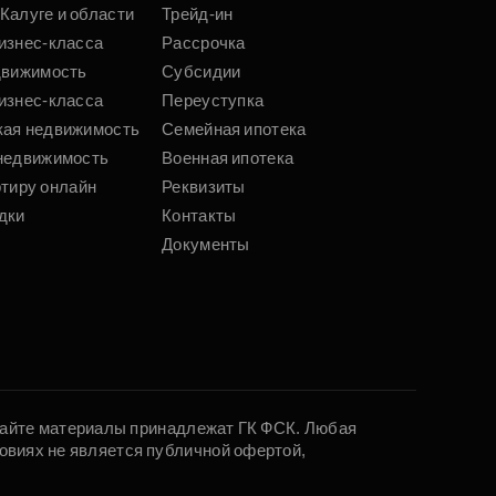
Калуге и области
Трейд-ин
изнес-класса
Рассрочка
движимость
Субсидии
изнес-класса
Переуступка
кая недвижимость
Семейная ипотека
недвижимость
Военная ипотека
ртиру онлайн
Реквизиты
дки
Контакты
Документы
 сайте материалы принадлежат ГК ФСК. Любая
овиях не является публичной офертой,