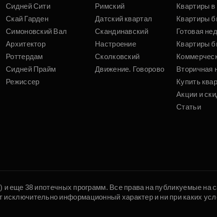
Сидней Сити
Римский
Квартиры в 
Скай Гарден
Датский квартал
Квартиры б
Симоновский Вал
Скандинавский
Готовая не
Архитектор
Настроение
Квартиры б
Роттердам
Сколковский
Коммерчес
Сидней Прайм
Движение. Говорово
Вторичная 
Режиссер
Купить ква
Акции и ски
Статьи
5) и еще 38 ипотечных программ. Все права на публикуемые на
т исключительно информационный характер и ни при каких усл