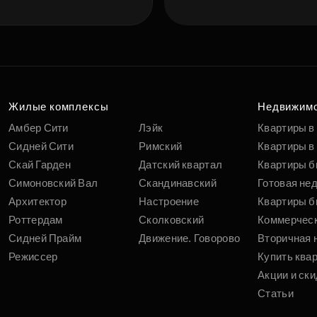
Жилые комплексы
Недвижим
Амбер Сити
Лэйк
Квартиры в
Сидней Сити
Римский
Квартиры в 
Скай Гарден
Датский квартал
Квартиры б
Симоновский Вал
Скандинавский
Готовая не
Архитектор
Настроение
Квартиры б
Роттердам
Сколковский
Коммерчес
Сидней Прайм
Движение. Говорово
Вторичная 
Режиссер
Купить ква
Акции и ски
Статьи