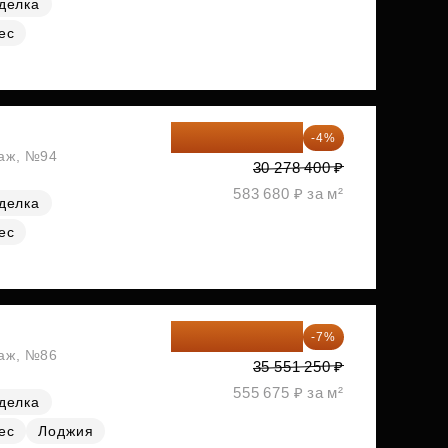
делка
ес
29 067 264 ₽
-4%
таж, №94
30 278 400 ₽
583 680 ₽ за м²
делка
ес
33 062 663 ₽
-7%
таж, №86
35 551 250 ₽
555 675 ₽ за м²
делка
ес
Лоджия