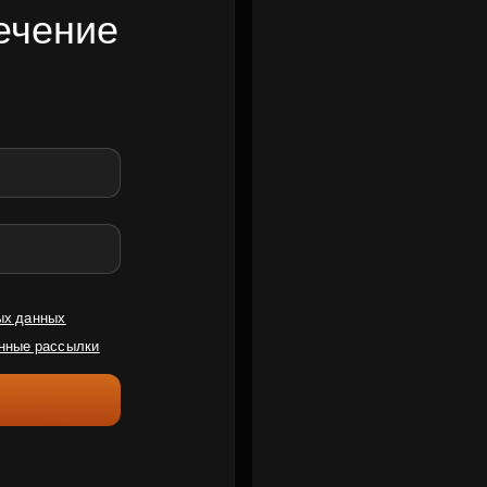
ечение
ых данных
нные рассылки