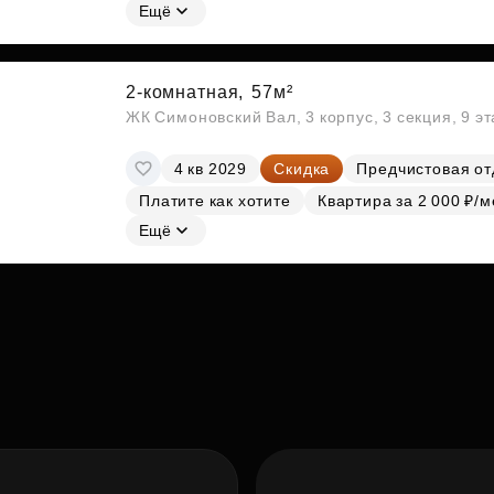
Ещё
2-комнатная,
57м²
ЖК Симоновский Вал, 3 корпус, 3 секция, 9 э
4 кв 2029
Скидка
Предчистовая от
Платите как хотите
Квартира за 2 000 ₽/м
Ещё