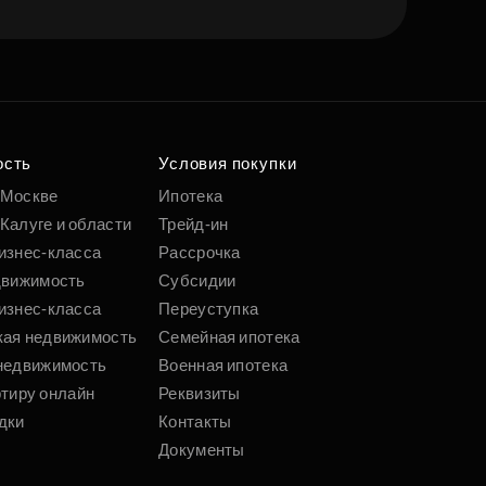
ость
Условия покупки
 Москве
Ипотека
Калуге и области
Трейд-ин
изнес-класса
Рассрочка
движимость
Субсидии
изнес-класса
Переуступка
кая недвижимость
Семейная ипотека
недвижимость
Военная ипотека
ртиру онлайн
Реквизиты
дки
Контакты
Документы