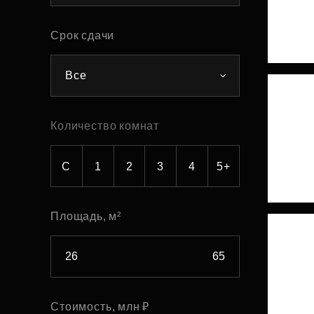
Рефинансирование
Срок сдачи
Все
Количество комнат
С
1
2
3
4
5+
Площадь, м²
Стоимость, млн ₽