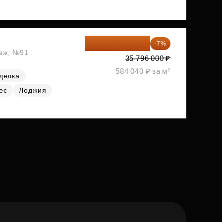
33 290 280 ₽
-7%
таж, №91
35 796 000 ₽
584 040 ₽ за м²
делка
ес
Лоджия