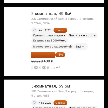
2-комнатная,
49.8м²
ЖК Симоновский Вал, 3 корпус, 3 секция,
9 этаж, №94
4 кв 2029
Скидка
Предчистовая отделка
Платите как хотите
Квартира за 2 000 ₽/мес
Мастер-зона с гардеробной
Ещё
29 067 264 ₽
-4%
30 278 400 ₽
583 680 ₽ за м²
3-комнатная,
59.5м²
ЖК Симоновский Вал, 3 корпус, 3 секция,
9 этаж, №86
4 кв 2029
Скидка