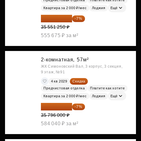
Предчистовая отделка
Платите как хотите
Квартира за 2 000 ₽/мес
Лоджия
Ещё
33 062 663 ₽
-7%
35 551 250 ₽
555 675 ₽ за м²
2-комнатная,
57м²
ЖК Симоновский Вал, 3 корпус, 3 секция,
9 этаж, №91
4 кв 2029
Скидка
Предчистовая отделка
Платите как хотите
Квартира за 2 000 ₽/мес
Лоджия
Ещё
33 290 280 ₽
-7%
35 796 000 ₽
584 040 ₽ за м²